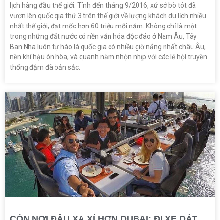
lịch hàng đầu thế giới. Tính đến tháng 9/2016, xứ sở bò tót đã
vươn lên quốc qia thứ 3 trên thế giới về lượng khách du lịch nhiều
nhất thế giới, đạt mốc hơn 60 triệu mỗi năm. Không chỉ là một
trong những đất nước có nền văn hóa độc đáo ở Nam Âu, Tây
Ban Nha luôn tự hào là quốc gia có nhiều giờ nắng nhất châu Âu,
nền khí hậu ôn hòa, và quanh năm nhộn nhịp với các lễ hội truyền
thống đậm đà bản sắc.
CÒN NƠI ĐÂU XA XỈ HƠN DUBAI: ĐI XE DÁT