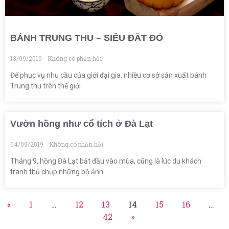
BÁNH TRUNG THU – SIÊU ĐẮT ĐỎ
13/09/2019
Không có phản hồi
Để phục vụ nhu cầu của giới đại gia, nhiều cơ sở sản xuất bánh
Trung thu trên thế giới
Vườn hồng như cổ tích ở Đà Lạt
04/09/2019
Không có phản hồi
Tháng 9, hồng Đà Lạt bắt đầu vào mùa, cũng là lúc du khách
tranh thủ chụp những bộ ảnh
«
1
…
12
13
14
15
16
…
42
»