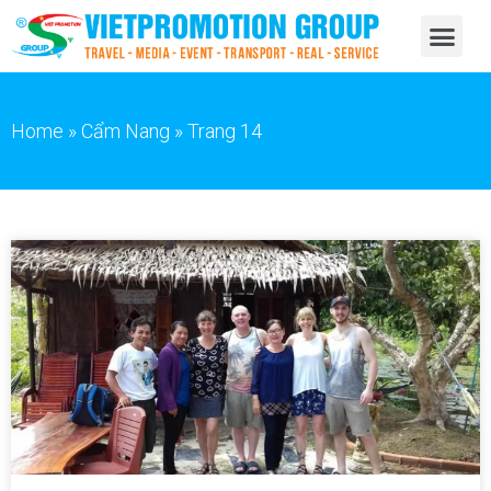
Home
»
Cẩm Nang
»
Trang 14