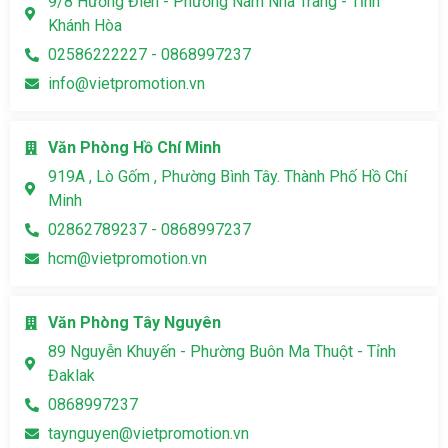
9/8 Hương Điền - Phường Nam Nha Trang - Tỉnh
Khánh Hòa
02586222227 - 0868997237
info@vietpromotion.vn
Văn Phòng Hồ Chí Minh
919A , Lò Gốm , Phường Bình Tây. Thành Phố Hồ Chí
Minh
02862789237 - 0868997237
hcm@vietpromotion.vn
Văn Phòng Tây Nguyên
89 Nguyễn Khuyến - Phường Buôn Ma Thuột - Tỉnh
Đaklak
0868997237
taynguyen@vietpromotion.vn