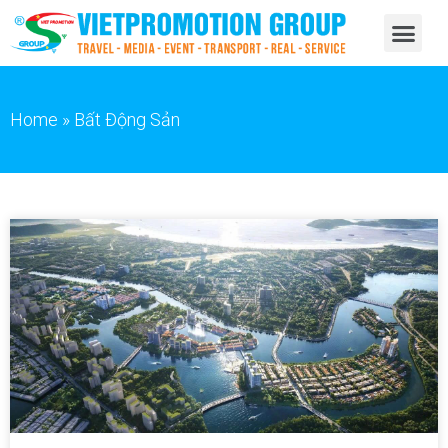
Home
»
Bất Động Sản