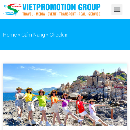
Home
»
Cẩm Nang
»
Check in