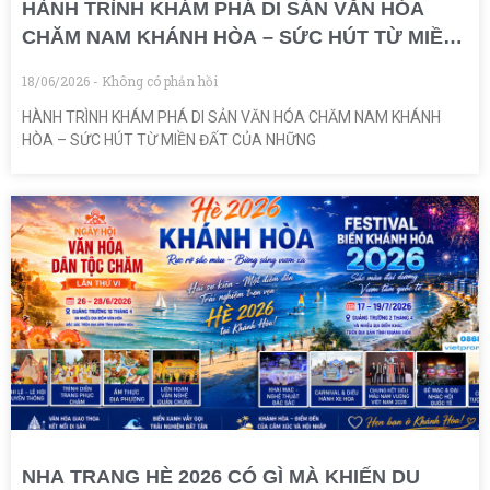
HÀNH TRÌNH KHÁM PHÁ DI SẢN VĂN HÓA
CHĂM NAM KHÁNH HÒA – SỨC HÚT TỪ MIỀN
ĐẤT CỦA NHỮNG GIÁ TRỊ NGÀN NĂM
18/06/2026
Không có phản hồi
HÀNH TRÌNH KHÁM PHÁ DI SẢN VĂN HÓA CHĂM NAM KHÁNH
HÒA – SỨC HÚT TỪ MIỀN ĐẤT CỦA NHỮNG
NHA TRANG HÈ 2026 CÓ GÌ MÀ KHIẾN DU