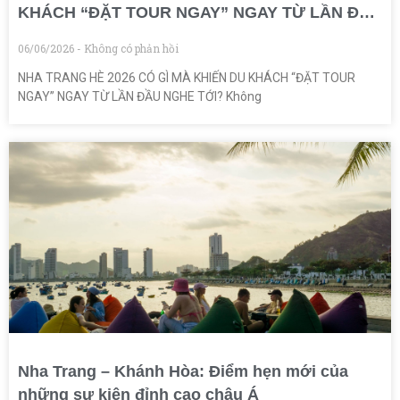
KHÁCH “ĐẶT TOUR NGAY” NGAY TỪ LẦN ĐẦU
NGHE TỚI?
06/06/2026
Không có phản hồi
NHA TRANG HÈ 2026 CÓ GÌ MÀ KHIẾN DU KHÁCH “ĐẶT TOUR
NGAY” NGAY TỪ LẦN ĐẦU NGHE TỚI? Không
Nha Trang – Khánh Hòa: Điểm hẹn mới của
những sự kiện đỉnh cao châu Á