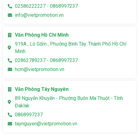
02586222227 - 0868997237
info@vietpromotion.vn
Văn Phòng Hồ Chí Minh
919A , Lò Gốm , Phường Bình Tây. Thành Phố Hồ Chí
Minh
02862789237 - 0868997237
hcm@vietpromotion.vn
Văn Phòng Tây Nguyên
89 Nguyễn Khuyến - Phường Buôn Ma Thuột - Tỉnh
Đaklak
0868997237
taynguyen@vietpromotion.vn