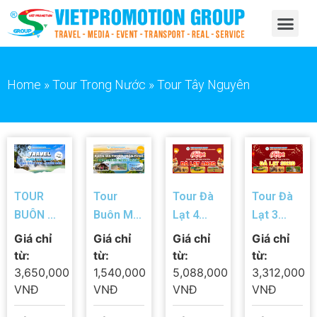
Home
»
Tour Trong Nước
»
Tour Tây Nguyên
TOUR
Tour
Tour Đà
Tour Đà
BUÔN MA
Buôn Ma
Lạt 4
Lạt 3
THUỘT
Thuột 1
Ngày 3
Ngày 2
Giá chỉ
Giá chỉ
Giá chỉ
Giá chỉ
2N1Đ –
Ngày:
Đêm Tết
Đêm Tết
từ:
từ:
từ:
từ:
KHÁM
Bảo Tàng
Âm Lịch
Âm Lịch
3,650,000
1,540,000
5,088,000
3,312,000
PHÁ THỦ
Thế Giới
2026
2026 |
VNĐ
VNĐ
VNĐ
VNĐ
PHỦ CÀ
Cà Phê –
Ghép