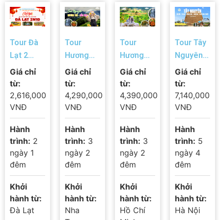
Tour Đà
Tour
Tour
Tour Tây
Lạt 2
Hương
Hương
Nguyên
Ngày 1
Trà – Sắc
Trà – Sắc
5N4Đ: Hà
Giá chỉ
Giá chỉ
Giá chỉ
Giá chỉ
Đêm Tết
Hoa Cao
Hoa Cao
Nội –
từ:
từ:
từ:
từ:
Âm Lịch
Nguyên
Nguyên
Pleiku –
2,616,000
4,290,000
4,390,000
7,140,000
2026 |
3N2D |
3N2Đ | TP
Măng
VNĐ
VNĐ
VNĐ
VNĐ
Săn Mây
NHA
HỒ CHÍ
Đen –
Hành
Hành
Hành
Hành
– Check-
TRANG –
MINH –
Kontum –
trình:
2
trình:
3
trình:
3
trình:
5
in Hoa Đà
BẢO LỘC
BẢO LỘC
Buôn Ma
ngày 1
ngày 2
ngày 2
ngày 4
Lạt
– ĐÀ
– ĐÀ LẠT
Thuột
đêm
đêm
đêm
đêm
LẠT- NHA
– TP HỒ
TRANG
CHÍ MINH
Khởi
Khởi
Khởi
Khởi
hành từ:
hành từ:
hành từ:
hành từ:
Đà Lạt
Nha
Hồ Chí
Hà Nội