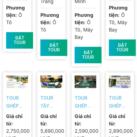
Trang
Minh
Phương
Phương
tiện:
Ô
Phương
Phương
tiện:
Ô
Tô
tiện:
Ô
tiện:
Ô
Tô, Máy
Tô
Tô, Máy
Bay
Bay
ĐẶT
TOUR
ĐẶT
ĐẶT
TOUR
TOUR
ĐẶT
TOUR
TOUR
TOUR
TOUR
TOUR
GHÉP
TÂY
GHÉP
GHÉP
LIÊN
NGUYÊN
TÂY
TÂY
Giá chỉ
Giá chỉ
Giá chỉ
Giá chỉ
TUYẾN
2025:
NGUYÊN :
NGUYÊN :
từ:
từ:
từ:
từ:
2025 :
BUÔN MA
KHÁM
BUÔN MA
2,750,000
5,690,000
2,590,000
2,890,000