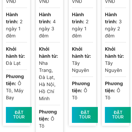
KHÁM
THUỘT –
PHÁ THỦ
THUỘT-
VNĐ
VNĐ
VNĐ
VNĐ
PHÁ ĐÀ
GIA LAI –
PHỦ CÀ
GIA LAI-
Hành
Hành
Hành
Hành
LẠT
KONTUM
PHÊ
KON TUM
trình:
2
trình:
4
trình:
2
trình:
3
2N1Đ
– MĂNG
BUÔN MA
ngày 1
ngày 3
ngày 1
ngày 2
ĐEN
THUỘT
đêm
đêm
đêm
đêm
2N1D
Khởi
Khởi
Khởi
Khởi
hành từ:
hành từ:
hành từ:
hành từ:
Đà Lạt
Nha
Tây
Tây
Trang,
Nguyên
Nguyên
Phương
Đà Lạt,
tiện:
Ô
Phương
Phương
Hà Nội,
Tô, Máy
tiện:
Ô
tiện:
Ô
Hồ Chí
Bay
Tô
Tô
Minh
Phương
ĐẶT
ĐẶT
ĐẶT
TOUR
TOUR
TOUR
tiện:
Ô
Tô