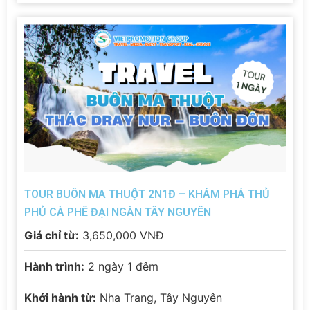
TOUR BUÔN MA THUỘT 2N1Đ – KHÁM PHÁ THỦ
PHỦ CÀ PHÊ ĐẠI NGÀN TÂY NGUYÊN
Giá chỉ từ:
3,650,000 VNĐ
Hành trình:
2 ngày 1 đêm
Khởi hành từ:
Nha Trang, Tây Nguyên