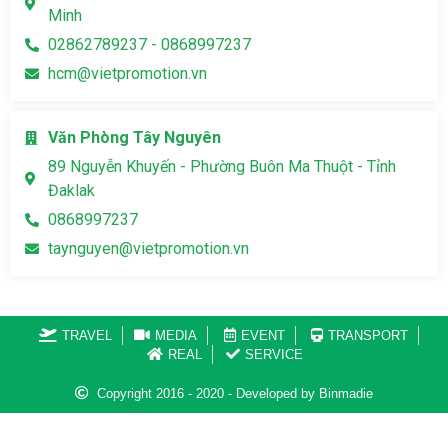
Minh
02862789237 - 0868997237
hcm@vietpromotion.vn
Văn Phòng Tây Nguyên
89 Nguyễn Khuyến - Phường Buôn Ma Thuột - Tỉnh
Đaklak
0868997237
taynguyen@vietpromotion.vn
TRAVEL
MEDIA
EVENT
TRANSPORT
REAL
SERVICE
Copyright 2016 - 2020 - Developed by Binmadie