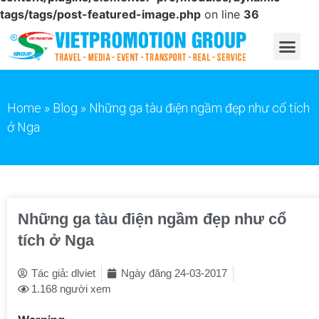
tags/tags/post-featured-image.php
on line
36
Home
»
Blog
»
Những ga tàu điện ngầm đẹp như cổ tích
ở Nga
Những ga tàu điện ngầm đẹp như cổ
tích ở Nga
Tác giả:
dlviet
Ngày đăng
24-03-2017
1.168 người xem