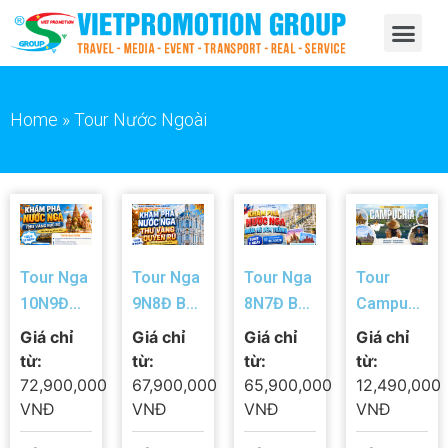
Home
»
Tour Nước Ngoài
Tour Nga
Tour Nga
Tour Nga
Tour
10N9Đ
9N8Đ Bay
8N7Đ Bay
Campuchia
Bay
Thẳng Từ
Thẳng Từ
4 Ngày 3
Giá chỉ
Giá chỉ
Giá chỉ
Giá chỉ
Thẳng Từ
Nha
Nha
Đêm Từ
từ:
từ:
từ:
từ:
Nha
Trang –
Trang –
Cam
72,900,000
67,900,000
65,900,000
12,490,000
Trang –
Moscow
Moscow
Ranh |
VNĐ
VNĐ
VNĐ
VNĐ
Moscow
& Saint
& Saint
Phnom