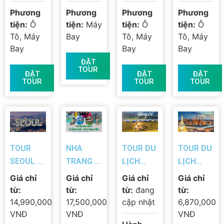
Phương
Phương
Phương
Phương
tiện:
Ô
tiện:
Máy
tiện:
Ô
tiện:
Ô
Tô, Máy
Bay
Tô, Máy
Tô, Máy
Bay
Bay
Bay
ĐẶT
TOUR
ĐẶT
ĐẶT
ĐẶT
TOUR
TOUR
TOUR
TOUR
NHA
TOUR DU
TOUR DU
SEOUL –
TRANG –
LỊCH
LỊCH
NAMI –
THÀNH
MÔNG
THÁI LAN
Giá chỉ
Giá chỉ
Giá chỉ
Giá chỉ
NAMSAN
ĐÔ –
CỔ 8N7Đ
5 NGÀY 4
từ:
từ:
từ:
đang
từ:
TOWER –
CỬU TRẠI
| KHÁM
ĐÊM –
14,990,000
17,500,000
cập nhật
6,870,000
EVERLAND
CÂU –
PHÁ BẢN
VƯỜN
VNĐ
VNĐ
VNĐ