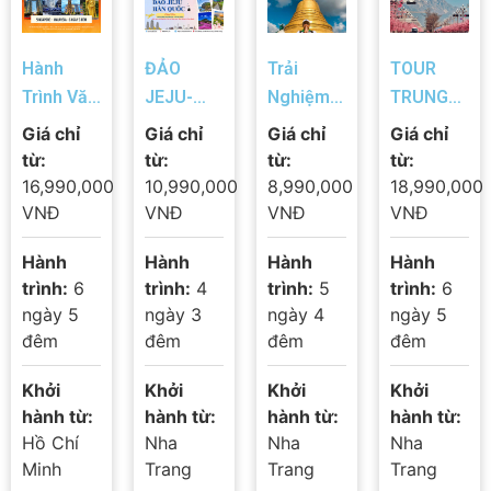
Hành
ĐẢO
Trải
TOUR
Trình Văn
JEJU-
Nghiệm
TRUNG
Hóa Đa
HÀN
Thái Lan
HOA DU
Giá chỉ
Giá chỉ
Giá chỉ
Giá chỉ
Màu Sắc
QUỐC:
từ Nha
HÍ – MÙA
từ:
từ:
từ:
từ:
SINGAPORE
NƠI TẠO
Trang
XUÂN
16,990,000
10,990,000
8,990,000
18,990,000
–
RA
Đến
2025 |
VNĐ
VNĐ
VNĐ
VNĐ
MALAYSIA
NHỮNG
Bangkok
Thượng
Hành
Hành
Hành
Hành
BẢN TÌNH
– Pattaya
Hải – Tô
trình:
6
trình:
4
trình:
5
trình:
6
CA LÃNG
2025
Châu –
ngày 5
ngày 3
ngày 4
ngày 5
MẠN
Hàng
đêm
đêm
đêm
đêm
Châu – Ô
Trấn
Khởi
Khởi
Khởi
Khởi
6N5Đ
hành từ:
hành từ:
hành từ:
hành từ:
Hồ Chí
Nha
Nha
Nha
Minh
Trang
Trang
Trang