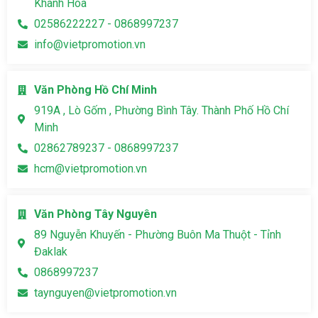
Khánh Hòa
02586222227 - 0868997237
info@vietpromotion.vn
Văn Phòng Hồ Chí Minh
919A , Lò Gốm , Phường Bình Tây. Thành Phố Hồ Chí
Minh
02862789237 - 0868997237
hcm@vietpromotion.vn
Văn Phòng Tây Nguyên
89 Nguyễn Khuyến - Phường Buôn Ma Thuột - Tỉnh
Đaklak
0868997237
taynguyen@vietpromotion.vn