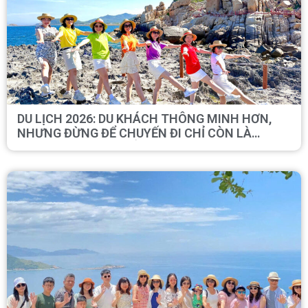
DU LỊCH 2026: DU KHÁCH THÔNG MINH HƠN,
NHƯNG ĐỪNG ĐỂ CHUYẾN ĐI CHỈ CÒN LÀ
CHECK-IN VÀ ĂN NGỦ