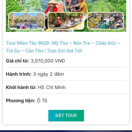
Tour Miền Tây 2N1Đ: Mỹ Tho – Bến Tre – Cần Thơ –
Chợ Nổi Cái Răng | Trọn Gói Giá Tốt
Giá chỉ từ:
1,600,000 VNĐ
Hành trình:
2 ngày 1 đêm
Khởi hành từ:
Hồ Chí Minh
Phương tiện:
Ô Tô
ĐẶT TOUR