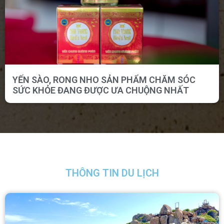
YẾN SÀO, RONG NHO SẢN PHẨM CHĂM SÓC
SỨC KHỎE ĐANG ĐƯỢC ƯA CHUỘNG NHẤT
THÔNG TIN DU LỊCH