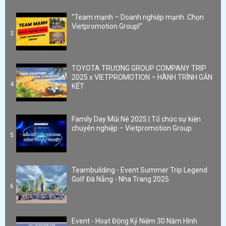
"Team mạnh – Doanh nghiệp mạnh. Chọn
Vietpromotion Group!"
3
TOYOTA TRƯƠNG GROUP COMPANY TRIP
2025 x VIETPROMOTION – HÀNH TRÌNH GẮN
4
KẾT
Family Day Mũi Né 2025 | Tổ chức sự kiện
chuyên nghiệp – Vietpromotion Group
5
Teambuilding - Event Summer Trip Legend
Golf Đà Nẵng - Nha Trang 2025
6
Event - Hoạt Động Kỷ Niệm 30 Năm Hình