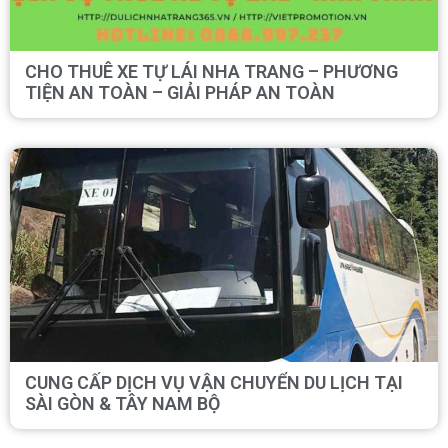
CHO THUÊ XE TỰ LÁI NHA TRANG – PHƯƠNG
TIỆN AN TOÀN – GIẢI PHÁP AN TOÀN
CUNG CẤP DỊCH VỤ VẬN CHUYỂN DU LỊCH TẠI
SÀI GÒN & TÂY NAM BỘ