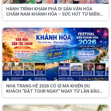
HÀNH TRÌNH KHÁM PHÁ DI SẢN VĂN HÓA
CHĂM NAM KHÁNH HÒA – SỨC HÚT TỪ MIỀN
ĐẤT CỦA NHỮNG GIÁ TRỊ NGÀN NĂM
NHA TRANG HÈ 2026 CÓ GÌ MÀ KHIẾN DU
KHÁCH “ĐẶT TOUR NGAY” NGAY TỪ LẦN ĐẦU
NGHE TỚI?