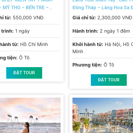
– MỸ THO – BẾN TRE –
Đồng Tháp – Làng Hoa Sa 
VƯỜN BƯỞI – SGN
hỉ từ:
550,000 VNĐ
Giá chỉ từ:
2,300,000 VNĐ
trình:
1 ngày
Hành trình:
2 ngày 1 đêm
hành từ:
Hồ Chí Minh
Khởi hành từ:
Hà Nội, Hồ 
Minh
ng tiện:
Ô Tô
Phương tiện:
Ô Tô
ĐẶT TOUR
ĐẶT TOUR