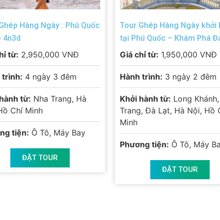
Ghép Hàng Ngày : Phú Quốc
Tour Ghép Hàng Ngày khởi
 4n3d
tại Phú Quốc – Khám Phá Đ
Ngọc
hỉ từ:
2,950,000 VNĐ
Giá chỉ từ:
1,950,000 VNĐ
trình:
4 ngày 3 đêm
Hành trình:
3 ngày 2 đêm
hành từ:
Nha Trang, Hà
Khởi hành từ:
Long Khánh,
Hồ Chí Minh
Trang, Đà Lạt, Hà Nội, Hồ 
Minh
ng tiện:
Ô Tô, Máy Bay
Phương tiện:
Ô Tô, Máy B
ĐẶT TOUR
ĐẶT TOUR