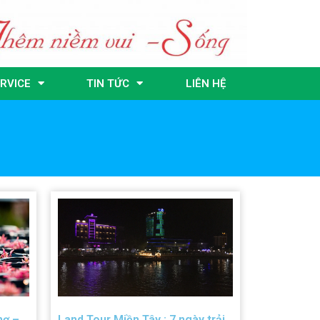
RVICE
TIN TỨC
LIÊN HỆ
hơ –
Land Tour Miền Tây : 7 ngày trải