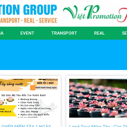
IA
EVENT
TRANSPORT
REAL
SE
 GHÉP MIỀN TÂY 1 NGÀY
Land Tour Miền Tây : Cần T