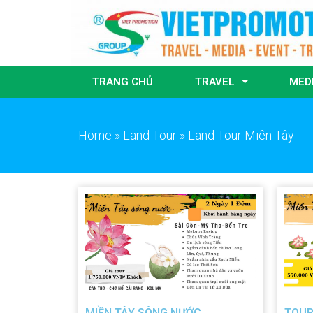
TRANG CHỦ
TRAVEL
MED
Home
»
Land Tour
»
Land Tour Miên Tây
MIỀN TÂY SÔNG NƯỚC
TOUR