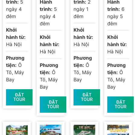
trình:
5
Hành
trình:
2
Hành
– Tây
Kontum –
SA PA –
ngày 4
trình:
5
ngày 1
trình:
6
Ninh –
Buôn Ma
HÀ NỘI |
đêm
ngày 4
đêm
ngày 5
Sài Gòn
Thuột
6N5Đ
đêm
đêm
Khởi
Khởi
hành từ:
Khởi
hành từ:
Khởi
Hà Nội
hành từ:
Hà Nội
hành từ:
Hà Nội
Hà Nội
Phương
Phương
tiện:
Ô
Phương
tiện:
Ô
Phương
Tô, Máy
tiện:
Ô
Tô, Máy
tiện:
Ô
Bay
Tô, Máy
Bay
Tô, Máy
Bay
Bay
ĐẶT
ĐẶT
TOUR
TOUR
ĐẶT
ĐẶT
TOUR
TOUR