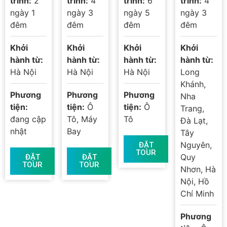
trình:
2
trình:
4
trình:
6
trình:
4
Đêm Khởi
4 Ngày 3
BIÊN –
TOUR,
ngày 1
ngày 3
ngày 5
ngày 3
Hành Thứ
Đêm
MỘC
TẮM BÙN
đêm
đêm
đêm
đêm
6
CHÂU –
MAI
Khởi
Khởi
Khởi
Khởi
CHÂU –
hành từ:
hành từ:
hành từ:
hành từ:
HÀ NỘI
Hà Nội
Hà Nội
Hà Nội
Long
Khánh,
Phương
Phương
Phương
Nha
tiện:
tiện:
Ô
tiện:
Ô
Trang,
đang cập
Tô, Máy
Tô
Đà Lạt,
nhật
Bay
Tây
Nguyên,
ĐẶT
TOUR
Quy
ĐẶT
ĐẶT
TOUR
TOUR
Nhơn, Hà
Nội, Hồ
Chí Minh
Phương