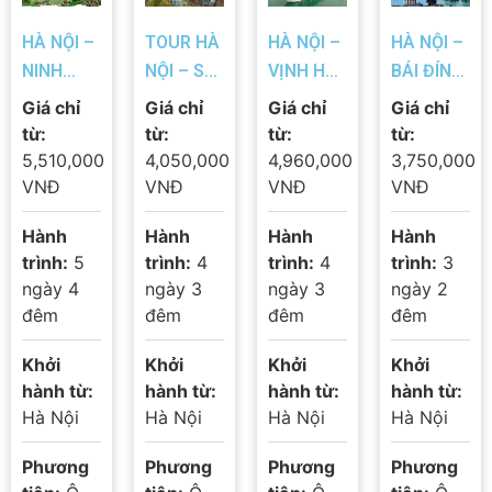
HÀ NỘI –
TOUR HÀ
HÀ NỘI –
HÀ NỘI –
NINH
NỘI – SA
VỊNH HẠ
BÁI ĐÍNH,
BÌNH –
PA –
LONG
TRÀNG
Giá chỉ
Giá chỉ
Giá chỉ
Giá chỉ
HẠ LONG
FANSIPAN
TRÊN DU
AN – HẠ
từ:
từ:
từ:
từ:
– YÊN TỬ
– HÀ NỘI
THUYỀN
LONG –
5,510,000
4,050,000
4,960,000
3,750,000
– SA PA
| Hành
3 SAO –
YÊN TỬ –
VNĐ
VNĐ
VNĐ
VNĐ
(đường
Trình 4
YÊN TỬ |
HÀ NỘI |
Hành
Hành
Hành
Hành
cao tốc)
Ngày 3
Hành
Hành
trình:
5
trình:
4
trình:
4
trình:
3
– HÀ NỘI
Đêm
Trình 4
Trình 3
ngày 4
ngày 3
ngày 3
ngày 2
| 5N4D
Chinh
Ngày 3
Ngày 2
đêm
đêm
đêm
đêm
Phục Nóc
Đêm
Đêm
Nhà
Khởi
Khởi
Khởi
Khởi
Đông
hành từ:
hành từ:
hành từ:
hành từ:
Dương
Hà Nội
Hà Nội
Hà Nội
Hà Nội
Phương
Phương
Phương
Phương