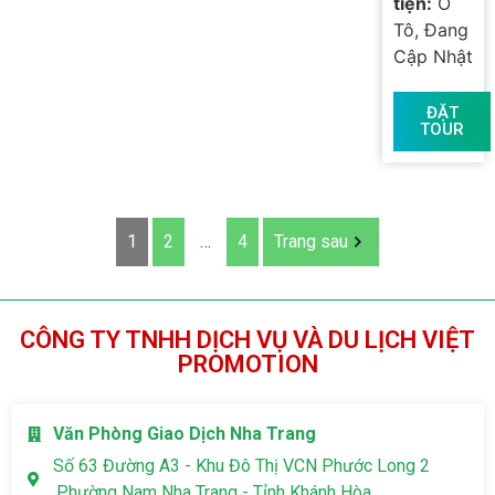
tiện:
Ô
Tô, Đang
Cập Nhật
ĐẶT
TOUR
1
2
…
4
Trang sau
CÔNG TY TNHH DỊCH VỤ VÀ DU LỊCH VIỆT
PROMOTION
Văn Phòng Giao Dịch Nha Trang
Số 63 Đường A3 - Khu Đô Thị VCN Phước Long 2
.Phường Nam Nha Trang - Tỉnh Khánh Hòa