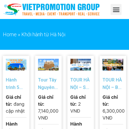
Home
»
Khởi hành từ Hà Nội
Hành
Tour Tây
TOUR HÀ
TOUR HÀ
trình 5
Nguyên
NỘI – SA
NỘI – BÁI
ngày
5N4Đ: Hà
PA –
ĐÍNH –
Giá chỉ
Giá chỉ
Giá chỉ
Giá chỉ
khám phá
Nội –
FANSIPAN
TRÀNG
từ:
đang
từ:
từ:
2
từ:
Côn Đảo
Pleiku –
– HÀ NỘI
AN – HẠ
cập nhật
7,140,000
VNĐ
6,300,000
– Cần Giờ
Măng
| 2 Ngày 1
LONG –
VNĐ
VNĐ
Hành
Hành
– Củ Chi
Đen –
Đêm
YÊN TỬ –