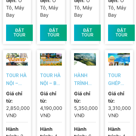
tiện:
Ô
tiện:
Ô
tiện:
Ô
tiện:
Ô
Tô, Máy
Tô, Máy
Tô, Máy
Tô, Máy
Bay
Bay
Bay
Bay
ĐẶT
ĐẶT
ĐẶT
ĐẶT
TOUR
TOUR
TOUR
TOUR
TOUR HÀ
TOUR HÀ
HÀNH
TOUR
NỘI –
NỘI – BÁI
TRÌNH
GHÉP
TRÀNG
ĐÍNH –
TÂY BẮC
NHA
Giá chỉ
Giá chỉ
Giá chỉ
Giá chỉ
AN – BÁI
TRÀNG
6N5Đ: HÀ
TRANG –
từ:
từ:
từ:
từ:
ĐÍNH –
AN – HẠ
NỘI –
VỊNH
2,850,000
4,190,000
5,350,000
3,310,000
HẠ LONG
LONG –
SAPA –
NHA
VNĐ
VNĐ
VNĐ
VNĐ
– YÊN TỬ
YÊN TỬ –
LAI CHÂU
TRANG –
Hành
Hành
Hành
Hành
| 2 Ngày 1
HÀ NỘI |
– ĐIỆN
CITY