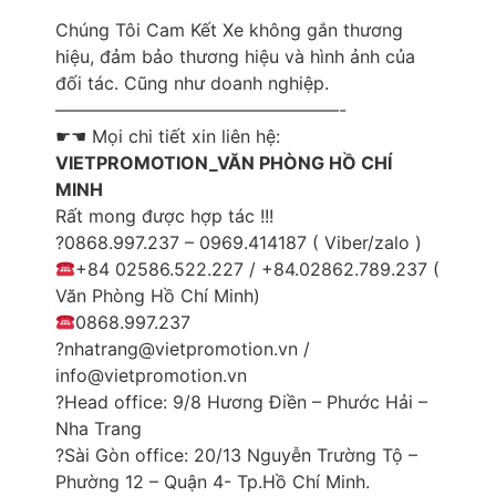
Chúng Tôi Cam Kết Xe không gắn thương
hiệu, đảm bảo thương hiệu và hình ảnh của
đối tác. Cũng như doanh nghiệp.
————————————————-
☛☚ Mọi chi tiết xin liên hệ:
VIETPROMOTION_VĂN PHÒNG HỒ CHÍ
MINH
Rất mong được hợp tác !!!
?0868.997.237 – 0969.414187 ( Viber/zalo )
+84 02586.522.227 / +84.02862.789.237 (
Văn Phòng Hồ Chí Minh)
0868.997.237
?nhatrang@vietpromotion.vn /
info@vietpromotion.vn
?️Head office: 9/8 Hương Điền – Phước Hải –
Nha Trang
?️Sài Gòn office: 20/13 Nguyễn Trường Tộ –
Phường 12 – Quận 4- Tp.Hồ Chí Minh.