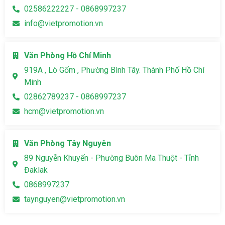
02586222227 - 0868997237
info@vietpromotion.vn
Văn Phòng Hồ Chí Minh
919A , Lò Gốm , Phường Bình Tây. Thành Phố Hồ Chí
Minh
02862789237 - 0868997237
hcm@vietpromotion.vn
Văn Phòng Tây Nguyên
89 Nguyễn Khuyến - Phường Buôn Ma Thuột - Tỉnh
Đaklak
0868997237
taynguyen@vietpromotion.vn