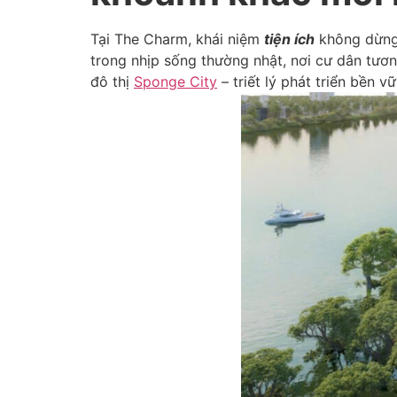
Tại The Charm, khái niệm
tiện ích
không dừng 
trong nhịp sống thường nhật, nơi cư dân tươn
đô thị
Sponge City
– triết lý phát triển bền