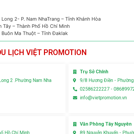
Long 2- P. Nam NhaTrang – Tỉnh Khánh Hòa
h Tây – Thành Phố Hồ Chí Minh
 Buôn Ma Thuột – Tỉnh Đaklak
DU LỊCH VIỆT PROMOTION
Trụ Sở Chính
Long 2 .Phường Nam Nha
9/8 Hương Điền - Phường
02586222227 - 0868997
info@vietpromotion.vn
Văn Phòng Tây Nguyên
hố Hồ Chí Minh
89 Nguyễn Khuyến - Phườn