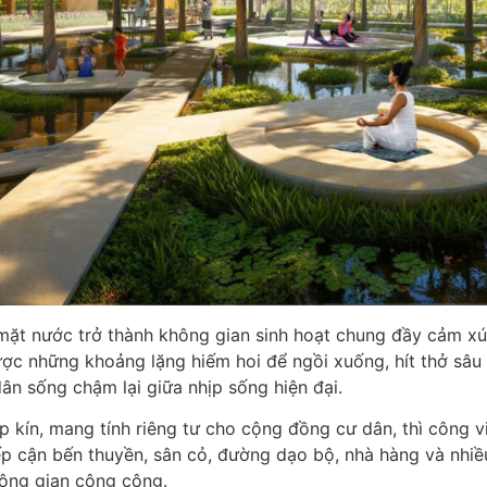
t nước trở thành không gian sinh hoạt chung đầy cảm xúc. 
ược những khoảng lặng hiếm hoi để ngồi xuống, hít thở sâu
dân sống chậm lại giữa nhịp sống hiện đại.
 kín, mang tính riêng tư cho cộng đồng cư dân, thì công v
iếp cận bến thuyền, sân cỏ, đường dạo bộ, nhà hàng và nhiều
không gian công cộng.