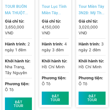
TOUR BUÔN
Tour Lục Tỉnh
Tour Miền Tây
MA THUỘT
Miền Tây
3N2Đ: Mỹ Tho
2N1Đ – KHÁM
4N3Đ: Mỹ Tho
– Cần Thơ –
Giá chỉ từ:
Giá chỉ từ:
Giá chỉ từ:
PHÁ THỦ PHỦ
– Châu Đốc –
Cà Mau – Đất
3,650,000
4,150,000
3,020,000
CÀ PHÊ ĐẠI
Cần Thơ – Cà
Mũi – Bạc Liêu
VNĐ
VNĐ
VNĐ
NGÀN TÂY
Mau – Bạc
– Sóc Trăng
Hành trình:
2
Hành trình:
4
Hành trình:
3
NGUYÊN
Liêu – Sóc
ngày 1 đêm
ngày 3 đêm
ngày 2 đêm
Trăng
Khởi hành từ:
Khởi hành từ:
Khởi hành từ:
Nha Trang,
Hồ Chí Minh
Hồ Chí Minh
Tây Nguyên
Phương tiện:
Phương tiện:
Phương tiện:
Ô Tô
Ô Tô
Ô Tô
ĐẶT
ĐẶT
TOUR
TOUR
ĐẶT
TOUR