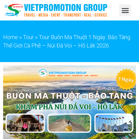
Home
»
Tour
»
Tour Buôn Ma Thuột 1 Ngày: Bảo Tàng
Thế Giới Cà Phê – Núi Đá Voi – Hồ Lăk 2026