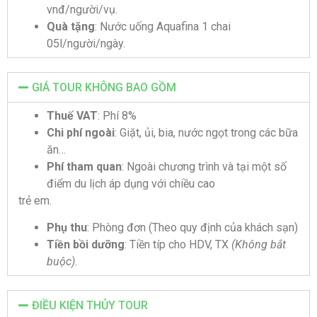
vnđ/người/vụ.
Quà tặng
: Nước uống Aquafina 1 chai
05l/người/ngày.
GIÁ TOUR KHÔNG BAO GỒM
Thuế VAT
: Phí 8%
Chi phí ngoài
: Giặt, ủi, bia, nước ngọt trong các bữa
ăn…
Phí tham quan
: Ngoài chương trình và tại một số
điểm du lịch áp dụng với chiều cao
trẻ em.
Phụ thu
: Phòng đơn (Theo quy định của khách sạn)
Tiền bồi dưỡng
: Tiền típ cho HDV, TX
(Không bắt
buộc)
.
ĐIỀU KIỆN THỦY TOUR