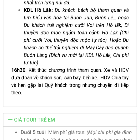
nhất trên lưng núi đá.
KDL Hồ Lăk:
Du khách bách bộ tham quan và
tìm hiểu văn hóa tại Buôn Jun, Buôn Lê… hoặc
Du khách trải nghiệm cưỡi Voi trên Hồ lăk, Đi
thuyền độc mộc ngắm toàn cảnh Hồ Lăk (Chi
phí cưỡi Voi, thuyền độc mộc tự túc). Hoặc Du
khách có thể trải nghiệm đi Máy Cày dạo quanh
Buôn Làng (Dịch vụ mới tại KDL Hồ Lăk, Chi phí
tự túc)
16h30:
Kết thúc chương trình tham quan. Xe và HDV
đưa đoàn về khách sạn, sân bay, bến xe…HDV Chia tay
và hẹn gặp lại Quý khách trong nhưng chuyến đi tiếp
theo.
GIÁ TOUR TRẺ EM
Dưới 5 tuổi
: Miễn phí giá tour.
(Mọi chi phí gia đình
tự lo cho bé, Phát sinh vé vượt chiều cao gia đình