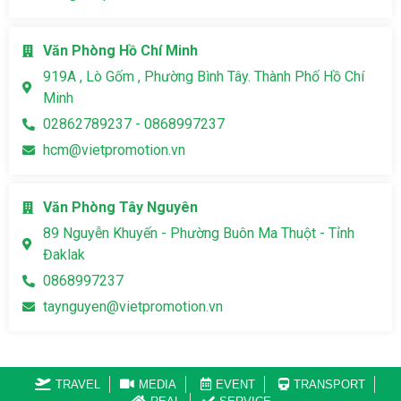
Văn Phòng Hồ Chí Minh
919A , Lò Gốm , Phường Bình Tây. Thành Phố Hồ Chí
Minh
02862789237 - 0868997237
hcm@vietpromotion.vn
Văn Phòng Tây Nguyên
89 Nguyễn Khuyến - Phường Buôn Ma Thuột - Tỉnh
Đaklak
0868997237
taynguyen@vietpromotion.vn
TRAVEL
MEDIA
EVENT
TRANSPORT