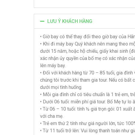
LƯU Ý KHÁCH HÀNG
• Giờ bay có thể thay đổi theo giờ bay của
• Khi đi máy bay Quý khách nên mang theo một
dưới 15 năm, hoặc hộ chiếu, giấy khai sinh (
xác nhận ủy quyền của bố mẹ có xác nhận của đị
lên máy bay.
• Đối với khách hàng từ 70 – 85 tuổi, gia đìn
chúng tôi trước khi tham gia tour. Nếu có bất 
dưới mọi tình huống.
• Mỗi gia đình chỉ có tiêu chuẩn là 1 trẻ em, t
• Dưới 06 tuổi: miễn phí giá tour. Bố Mẹ tự lo 
• Từ 06 – 10 tuổi: tính ½ giá trọn gói: 01 xuất
với cha mẹ.
• Trẻ em thứ 2 tính như giá người lớn, tức 100
• Từ 11 tuổi trở lên: Vui lòng thanh toán như g