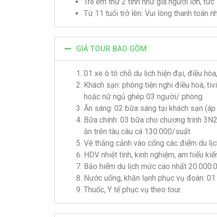
Trẻ em thứ 2 tính như giá người lớn, tức
Từ 11 tuổi trở lên: Vui lòng thanh toán n
GIÁ TOUR BAO GỒM
01 xe ô tô chỗ du lịch hiện đại, điều hò
Khách sạn: phòng tiện nghi điều hoà, ti
hoặc nữ ngủ ghép 03 người/ phòng.
Ăn sáng: 02 bữa sáng tại khách sạn (áp
Bữa chính: 03 bữa cho chương trình 3
ăn trên tàu câu cá 130.000/suất
Vé thắng cảnh vào cổng các điểm du lịc
HDV nhiệt tình, kinh nghiệm, am hiểu ki
Bảo hiểm du lịch mức cao nhất 20.000.
Nước uống, khăn lạnh phục vụ đoàn: 01 
Thuốc, Y tế phục vụ theo tour.