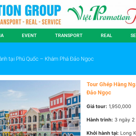
IA
EVENT
TRANSPORT
REAL
SE
hành tại Phú Quốc – Khám Phá Đảo Ngọc
Tour Ghép Hàng Ngà
Đảo Ngọc
Giá tour:
1,950,000
Hành trình:
3 ngày 2
Khởi hành tại:
Long Kh