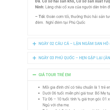
Đá. Cơ sở hải sản khô, Cơ sở sản xuất rư
Ninh:
Làng chài cổ xưa của người dân trên đảo
– Tối:
Đoàn cơm tối, thưởng thức hải sản tư
đêm. Nghỉ đêm tại Phú Quốc
NGÀY 02 CÂU CÁ – LẶN NGẮM SAN HÔ (
NGÀY 03 PHÚ QUỐC – HẸN GẶP LẠI (Ă
GIÁ TOUR TRẺ EM
Mỗi gia đình chỉ có tiêu chuẩn là 1 trẻ e
Dưới 06 tuổi: miễn phí giá tour. Bố Mẹ t
Từ 06 – 10 tuổi: tính ½ giá trọn gói: 01 
Ngủ với cha mẹ.