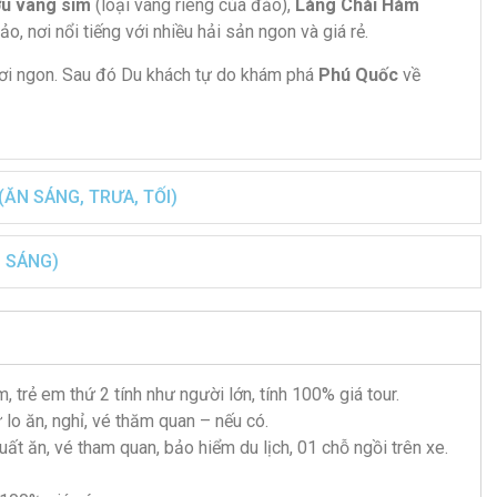
ợu vang sim
(loại vang riêng của đảo),
Làng Chài Hàm
, nơi nổi tiếng với nhiều hải sản ngon và giá rẻ.
ơi ngon. Sau đó Du khách tự do khám phá
Phú Quốc
về
ĂN SÁNG, TRƯA, TỐI)
N SÁNG)
m, trẻ em thứ 2 tính như người lớn, tính 100% giá tour.
ự lo ăn, nghỉ, vé thăm quan – nếu có.
xuất ăn, vé tham quan, bảo hiểm du lịch, 01 chỗ ngồi trên xe.