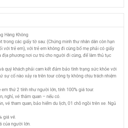
 Hãng Hàng Không
 trong các giấy tờ sau: (Chứng minh thư nhân dân còn hạn
đối với trẻ em), với trẻ em không đi cùng bố mẹ phải có giấy
a phương nơi cư trú cho người đi cùng, để làm thủ tục
h và quý khách phải cam kết đảm bảo tình trạng sức khỏe với
cứ sự cố nào xảy ra trên tour công ty không chịu trách nhiệm
rẻ em thứ 2 tính như người lớn, tính 100% giá tour.
ăn, nghỉ, vé thăm quan – nếu có.
 ăn, vé tham quan, bảo hiểm du lịch, 01 chỗ ngồi trên xe. Ngủ
% giá vé.
iá của người lớn.