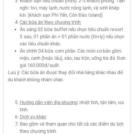
Khách sạn tiêu chuẩn (mini): 2-3 khách/phòng. Tiện
nghi: tivi, máy lạnh, nước nóng lạnh, vệ sinh khép
kín. (khách sạn Phi Yến, Côn Đảo Island)
Các bữa ăn theo chương trình:
Ăn sáng 02 bữa: buffet nếu chọn tiêu chuẩn resort
3 sao, 01 phần ăn + 01 phần nước (tô+ly) nếu chọn
các tiêu chuẩn khác.
Ăn chính 04 bữa: cơm phần. Các món cơ bản gồm:
mặn, canh (hoặc lẩu), xào, rau trộn, uống trà đá. Đơn
giá 160.000đ/suất.
Lưu ý: Các bữa ăn được thay đổi nhà hàng khác nhau để
du khách không nhàm chán.
Hướng dẫn viên địa phương
: nhiệt tình, tận tâm, vui
tính.
Dịch vụ khác
:
Bao gồm vé tham quan cho tất cả các điểm du lịch
theo chương trình.