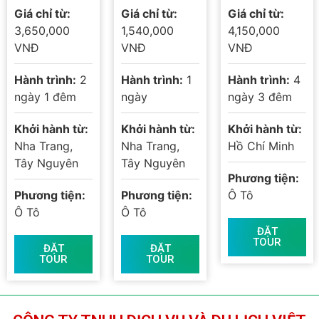
2N1Đ – KHÁM
Bảo Tàng Thế
4N3Đ: Mỹ Tho
Giá chỉ từ:
Giá chỉ từ:
Giá chỉ từ:
PHÁ THỦ PHỦ
Giới Cà Phê –
– Châu Đốc –
3,650,000
1,540,000
4,150,000
CÀ PHÊ ĐẠI
Núi Đá Voi –
Cần Thơ – Cà
VNĐ
VNĐ
VNĐ
NGÀN TÂY
Hồ Lăk 2026
Mau – Bạc
Hành trình:
2
Hành trình:
1
Hành trình:
4
NGUYÊN
Liêu – Sóc
ngày 1 đêm
ngày
ngày 3 đêm
Trăng
Khởi hành từ:
Khởi hành từ:
Khởi hành từ:
Nha Trang,
Nha Trang,
Hồ Chí Minh
Tây Nguyên
Tây Nguyên
Phương tiện:
Phương tiện:
Phương tiện:
Ô Tô
Ô Tô
Ô Tô
ĐẶT
TOUR
ĐẶT
ĐẶT
TOUR
TOUR