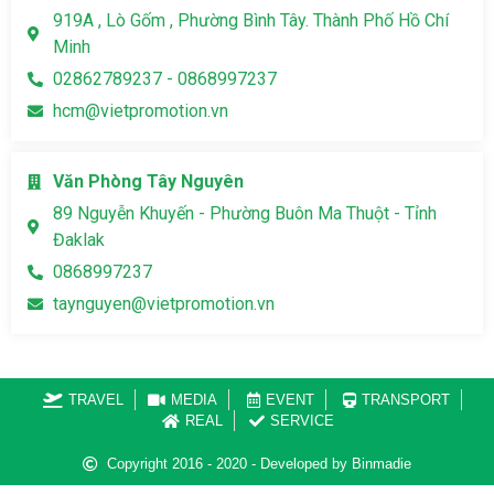
919A , Lò Gốm , Phường Bình Tây. Thành Phố Hồ Chí
Minh
02862789237 - 0868997237
hcm@vietpromotion.vn
Văn Phòng Tây Nguyên
89 Nguyễn Khuyến - Phường Buôn Ma Thuột - Tỉnh
Đaklak
0868997237
taynguyen@vietpromotion.vn
TRAVEL
MEDIA
EVENT
TRANSPORT
REAL
SERVICE
Copyright 2016 - 2020 - Developed by Binmadie