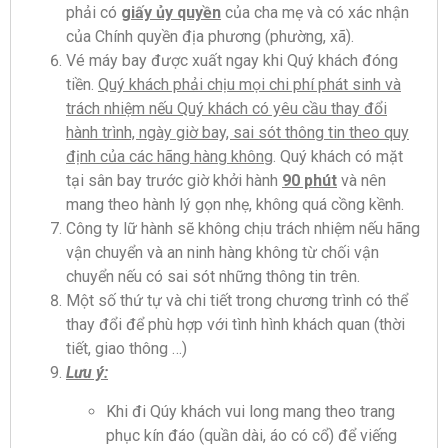
phải có
giấy ủy quyền
của cha mẹ và có xác nhận
của Chính quyền địa phương (phường, xã).
Vé máy bay được xuất ngay khi Quý khách đóng
tiền.
Quý khách phải chịu mọi chi phí phát sinh và
trách nhiệm nếu Quý khách có yêu cầu thay đổi
hành trình, ngày giờ bay, sai sót thông tin theo quy
định của các hãng hàng không
. Quý khách có mặt
tại sân bay trước giờ khởi hành
90 phút
và nên
mang theo hành lý gọn nhẹ, không quá cồng kềnh.
Công ty lữ hành sẽ không chịu trách nhiệm nếu hãng
vận chuyển và an ninh hàng không từ chối vận
chuyển nếu có sai sót những thông tin trên.
Một số thứ tự và chi tiết trong chương trình có thể
thay đổi để phù hợp với tình hình khách quan (thời
tiết, giao thông …)
Lưu ý:
Khi đi Qúy khách vui long mang theo trang
phục kín đáo (quần dài, áo có cổ) để viếng