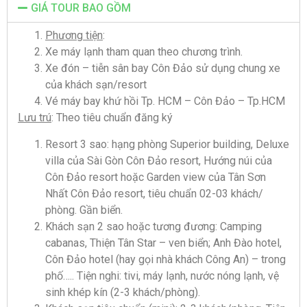
GIÁ TOUR BAO GỒM
Phương tiện
:
Xe máy lạnh tham quan theo chương trình.
Xe đón – tiễn sân bay Côn Đảo sử dụng chung xe
của khách sạn/resort
Vé máy bay khứ hồi Tp. HCM – Côn Đảo – Tp.HCM
Lưu trú
: Theo tiêu chuẩn đăng ký
Resort 3 sao: hạng phòng Superior building, Deluxe
villa của Sài Gòn Côn Đảo resort, Hướng núi của
Côn Đảo resort hoặc Garden view của Tân Sơn
Nhất Côn Đảo resort, tiêu chuẩn 02-03 khách/
phòng. Gần biển.
Khách sạn 2 sao hoặc tương đương: Camping
cabanas, Thiện Tân Star – ven biển; Anh Đào hotel,
Côn Đảo hotel (hay gọi nhà khách Công An) – trong
phố….. Tiện nghi: tivi, máy lạnh, nước nóng lạnh, vệ
sinh khép kín (2-3 khách/phòng).