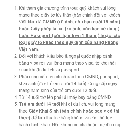
Khi tham gia chương trình tour, quý khách vui lòng
mang theo giấy tờ tùy thân (bản chính đối với khách
Việt Nam là
CMND (rõ ảnh, còn hạn dưới 15 năm)
hoặc Giấy phép lái xe (rõ ảnh, còn hạn sử dụng)
hoặc Passport (còn hạn trên 1 tháng) hoặc các
loại giấy tờ khác theo quy định của hàng không
Việt Nam
.
Đối với khách Kiều bào & ngoại quốc nhập cảnh
bằng visa rời, vui lòng mang theo visa, tờ khai hải
quan khi đi du lịch và passport.
Phải cung cấp tên chính xác theo CMND, passport,
khai sinh (đ/v trẻ em dưới 14 tuổi). Cung cấp ngày
tháng năm sinh của trẻ em dưới 12 tuổi.
Từ 14 tuổi trở lên phải đi máy bay bằng CMND.
Trẻ em dưới 14 tuổi
khi đi du lịch, vui lòng mang
theo
Giấy Khai Sinh
(bản chính hoặc sao y có thị
thực)
để làm thủ tục hàng không và các thủ tục
hành chính khác. Nếu không có cha hoặc mẹ đi cùng