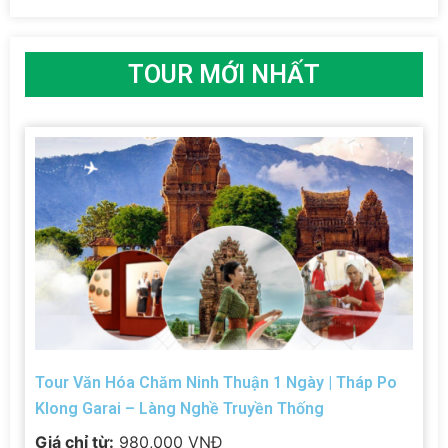
TOUR MỚI NHẤT
Tour Văn Hóa Chăm Ninh Thuận 1 Ngày | Tháp Po
Klong Garai – Làng Nghề Truyền Thống
Giá chỉ từ:
980,000 VNĐ