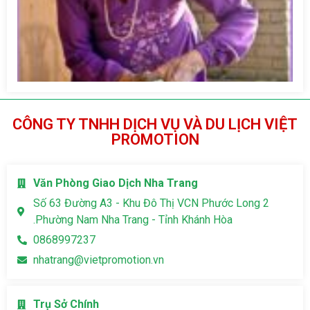
g
Pa
CÔNG TY TNHH DỊCH VỤ VÀ DU LỊCH VIỆT
PROMOTION
Văn Phòng Giao Dịch Nha Trang
Số 63 Đường A3 - Khu Đô Thị VCN Phước Long 2
.Phường Nam Nha Trang - Tỉnh Khánh Hòa
0868997237
nhatrang@vietpromotion.vn
Trụ Sở Chính