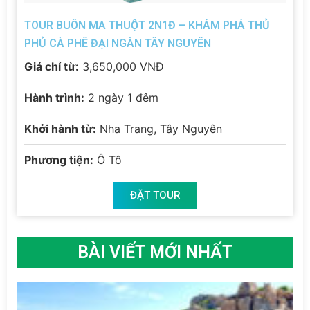
TOUR BUÔN MA THUỘT 2N1Đ – KHÁM PHÁ THỦ
PHỦ CÀ PHÊ ĐẠI NGÀN TÂY NGUYÊN
Giá chỉ từ:
3,650,000 VNĐ
Hành trình:
2 ngày 1 đêm
Khởi hành từ:
Nha Trang, Tây Nguyên
Phương tiện:
Ô Tô
ĐẶT TOUR
BÀI VIẾT MỚI NHẤT
DU
20