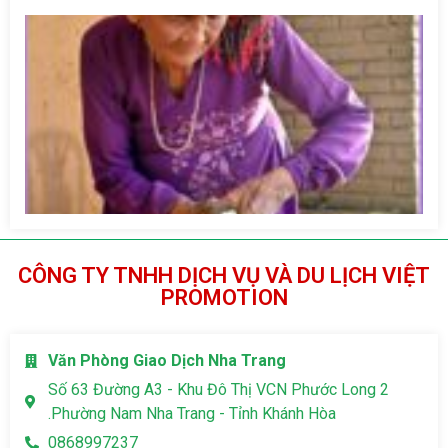
Bà
Né
bả
29
ng
g
Pa
CÔNG TY TNHH DỊCH VỤ VÀ DU LỊCH VIỆT
PROMOTION
Văn Phòng Giao Dịch Nha Trang
Số 63 Đường A3 - Khu Đô Thị VCN Phước Long 2
.Phường Nam Nha Trang - Tỉnh Khánh Hòa
0868997237