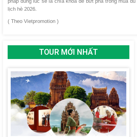
pháp đúng lúc sẽ là chìa khóa để bứt phá trong mùa du
lịch hè 2026.
( Theo Vietpromotion )
TOUR MỚI NHẤT