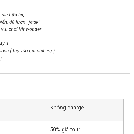
 các bữa ăn,..
iển, dù lượn , jetski
u vui chơi Vinwonder
ày 3
ch ( tùy vào gói dịch vụ )
)
Không charge
50% giá tour