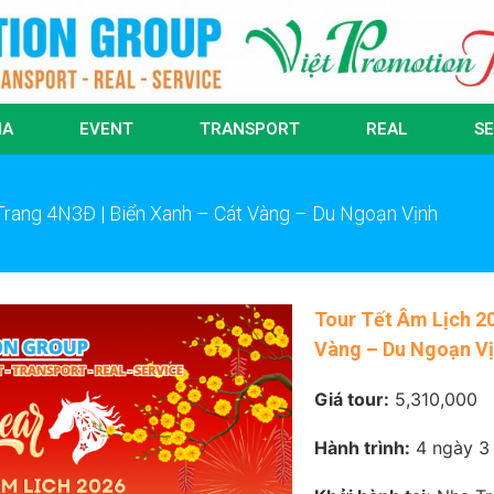
IA
EVENT
TRANSPORT
REAL
SE
Trang 4N3Đ | Biển Xanh – Cát Vàng – Du Ngoạn Vịnh
Tour Tết Âm Lịch 2
Vàng – Du Ngoạn V
Giá tour:
5,310,000
Hành trình:
4 ngày 3