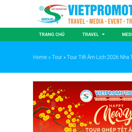
TRANG CHỦ
TRAVEL
MED
Home
»
Tour
»
Tour Tết Âm Lịch 2026 Nha 