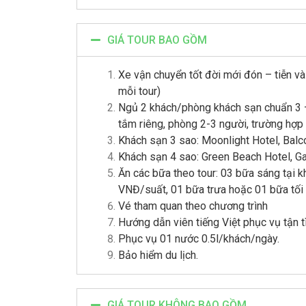
GIÁ TOUR BAO GỒM
Xe vận chuyển tốt đời mới đón – tiễn v
mỗi tour)
Ngủ 2 khách/phòng khách sạn chuẩn 3 –
tắm riêng, phòng 2-3 người, trường hợp 
Khách sạn 3 sao: Moonlight Hotel, Balc
Khách sạn 4 sao: Green Beach Hotel, Ga
Ăn các bữa theo tour: 03 bữa sáng tại k
VNĐ/suất, 01 bữa trưa hoặc 01 bữa tối 
Vé tham quan theo chương trình
Hướng dẫn viên tiếng Việt phục vụ tận t
Phục vụ 01 nước 0.5l/khách/ngày.
Bảo hiểm du lịch.
GIÁ TOUR KHÔNG BAO GỒM