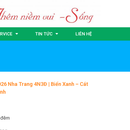
RVICE
TIN TỨC
LIÊN HỆ
026 Nha Trang 4N3Đ | Biển Xanh – Cát
ịnh
 đêm