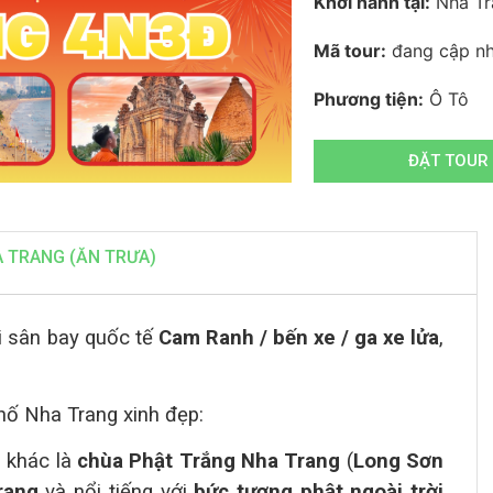
Khởi hành tại:
Nha Tr
Mã tour:
đang cập nh
Phương tiện:
Ô Tô
ĐẶT TOUR
A TRANG (ĂN TRƯA)
i sân bay quốc tế
Cam Ranh
/ bến xe / ga xe lửa
,
hố Nha Trang xinh đẹp:
i khác là
chùa Phật Trắng Nha Trang
(
Long Sơn
rang
và nổi tiếng với
bức tượng phật ngoài trời