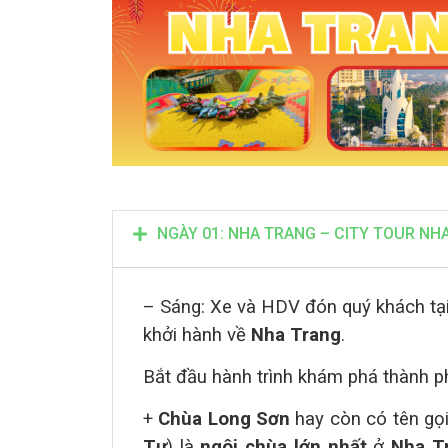
NGÀY 01: NHA TRANG – CITY TOUR NH
– Sáng:
Xe và HDV đón quý khách tạ
khởi hành về
Nha Trang
.
Bắt đầu hành trình khám phá thành p
+
Chùa Long Sơn
hay còn có tên gọ
Tự
) là
ngôi chùa lớn nhất
ở
Nha T