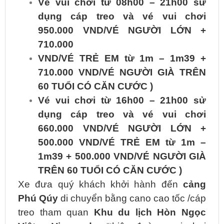
Vé vui chơi từ 08h00 – 21h00 sử
dụng cáp treo và vé vui chơi
950.000 VND/VÉ NGƯỜI LỚN +
710.000
VND/VÉ TRẺ EM từ 1m – 1m39 +
710.000 VND/VÉ NGƯỜI GIÀ TRÊN
60 TUỔI CÓ CĂN CƯỚC )
Vé vui chơi từ 16h00 – 21h00 sử
dụng cáp treo và vé vui chơi
660.000 VND/VÉ NGƯỜI LỚN +
500.000 VND/VÉ TRẺ EM từ 1m –
1m39 + 500.000 VND/VÉ NGƯỜI GIÀ
TRÊN 60 TUỔI CÓ CĂN CƯỚC )
Xe đưa quý khách khởi hành đến
cảng
Phú Qúy
di chuyển bằng cano cao tốc /cáp
treo tham quan
Khu du lịch
Hòn Ngọc