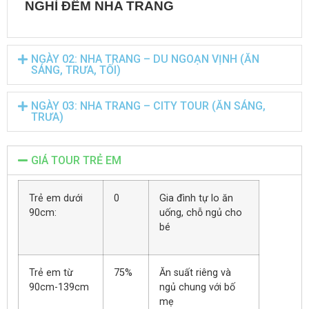
NGHỈ ĐÊM NHA TRANG
NGÀY 02: NHA TRANG – DU NGOẠN VỊNH (ĂN
SÁNG, TRƯA, TỐI)
NGÀY 03: NHA TRANG – CITY TOUR (ĂN SÁNG,
TRƯA)
GIÁ TOUR TRẺ EM
Trẻ em dưới
0
Gia đình tự lo ăn
90cm:
uống, chỗ ngủ cho
bé
Trẻ em từ
75%
Ăn suất riêng và
90cm-139cm
ngủ chung với bố
mẹ