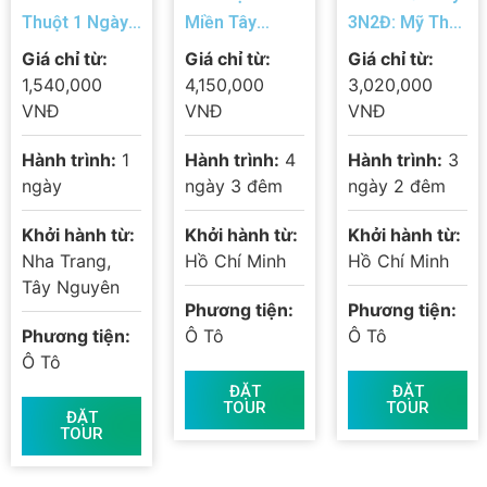
Thuột 1 Ngày:
Miền Tây
3N2Đ: Mỹ Tho
Bảo Tàng Thế
4N3Đ: Mỹ Tho
– Cần Thơ –
Giá chỉ từ:
Giá chỉ từ:
Giá chỉ từ:
Giới Cà Phê –
– Châu Đốc –
Cà Mau – Đất
1,540,000
4,150,000
3,020,000
Núi Đá Voi –
Cần Thơ – Cà
Mũi – Bạc Liêu
VNĐ
VNĐ
VNĐ
Hồ Lăk 2026
Mau – Bạc
– Sóc Trăng
Hành trình:
1
Hành trình:
4
Hành trình:
3
Liêu – Sóc
ngày
ngày 3 đêm
ngày 2 đêm
Trăng
Khởi hành từ:
Khởi hành từ:
Khởi hành từ:
Nha Trang,
Hồ Chí Minh
Hồ Chí Minh
Tây Nguyên
Phương tiện:
Phương tiện:
Phương tiện:
Ô Tô
Ô Tô
Ô Tô
ĐẶT
ĐẶT
TOUR
TOUR
ĐẶT
TOUR