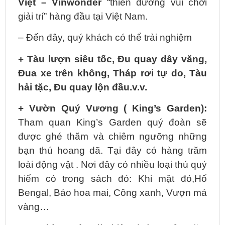
Việt – Vinwonder
“thiên đường vui chơi
giải trí” hàng đầu tại Việt Nam.
– Đến đây, quý khách có thể trải nghiệm
+ Tàu lượn siêu tốc, Đu quay dây văng,
Đua xe trên không, Tháp rơi tự do, Tàu
hải tặc, Đu quay lộn đầu.v.v.
+
Vườn Quý Vương ( King’s Garden):
Tham quan King’s Garden quý đoàn sẽ
được ghé thăm và chiêm ngưỡng những
bạn thú hoang dã. Tại đây có hàng trăm
loài động vật . Nơi đây có nhiều loại thú quý
hiếm có trong sách đỏ: Khỉ mặt đỏ,Hổ
Bengal, Báo hoa mai, Công xanh, Vượn má
vàng…