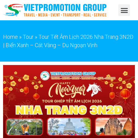
Home
»
Tour
»
Tour Tết Âm Lịch 2026 Nha Trang 3N2Đ
| Biển Xanh – Cát Vàng – Du Ngoạn Vịnh