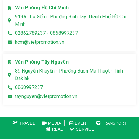
Văn Phòng Hồ Chí Minh
919A , Lò Gốm , Phường Bình Tây. Thành Phố Hồ Chí
Minh
02862789237 - 0868997237
hcm@vietpromotion.vn
Văn Phòng Tây Nguyên
89 Nguyễn Khuyến - Phường Buôn Ma Thuột - Tỉnh
Đaklak
0868997237
taynguyen@vietpromotion.vn
TRAVEL
MEDIA
EVENT
TRANSPORT
REAL
SERVICE