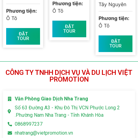
Phương tiện:
Tây Nguyên
Phương tiện:
Ô Tô
Ô Tô
Phương tiện:
Ô Tô
ĐẶT
TOUR
ĐẶT
TOUR
ĐẶT
TOUR
CÔNG TY TNHH DỊCH VỤ VÀ DU LỊCH VIỆT
PROMOTION
Văn Phòng Giao Dịch Nha Trang
Số 63 Đường A3 - Khu Đô Thị VCN Phước Long 2
.Phường Nam Nha Trang - Tỉnh Khánh Hòa
0868997237
nhatrang@vietpromotion.vn