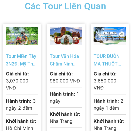
Các Tour Liên Quan
Tour Miền Tây
Tour Văn Hóa
TOUR BUÔN
3N2Đ: Mỹ Tho
Chăm Ninh
MA THUỘT
– Bến Tre –
Thuận 1 Ngày |
2N1Đ – KHÁM
Giá chỉ từ:
Giá chỉ từ:
Giá chỉ từ:
Châu Đốc –
Tháp Po Klong
PHÁ THỦ PHỦ
3,070,000
980,000 VNĐ
3,650,000
Trà Sư – Cần
Garai – Làng
CÀ PHÊ ĐẠI
VNĐ
VNĐ
Hành trình:
1
Thơ | Trọn Gói
Nghề Truyền
NGÀN TÂY
Hành trình:
3
ngày
Hành trình:
2
Giá Tốt
Thống
NGUYÊN
ngày 2 đêm
ngày 1 đêm
Khởi hành từ:
Khởi hành từ:
Nha Trang
Khởi hành từ:
Hồ Chí Minh
Nha Trang,