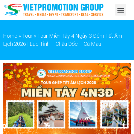
Home
»
Tour
»
Tour Miền Tây 4 Ngày 3 Đêm Tết Âm
Lịch 2026 | Lục Tỉnh – Châu Đốc – Cà Mau