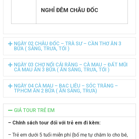
NGHỈ ĐÊM CHÂU ĐỐC
NGÀY 02 CHÂU ĐỐC – TRÀ SƯ – CẦN THƠ ĂN 3
BỮA ( SÁNG, TRƯA, TỐI )
NGÀY 03 CHỢ NỔI CÁI RĂNG – CÀ MAU – ĐẤT MŨI
CÀ MAU ĂN 3 BỮA ( ĂN SÁNG, TRƯA, TỐI )
NGÀY 04 CÀ MAU – BẠC LIÊU – SÓC TRĂNG –
TP.HCM ĂN 2 BỮA ( ĂN SÁNG, TRƯA)
GIÁ TOUR TRẺ EM
– Chính sách tour đối với trẻ em đi kèm:
– Trẻ em dưới 5 tuổi miễn phí (bố mẹ tự chăm lo ch
o
bé,