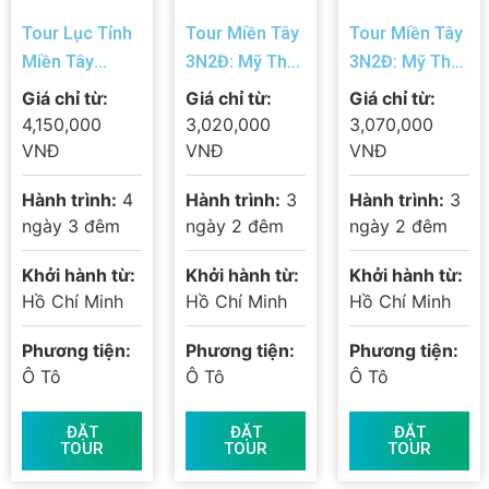
Tour Lục Tỉnh
Tour Miền Tây
Tour Miền Tây
Miền Tây
3N2Đ: Mỹ Tho
3N2Đ: Mỹ Tho
4N3Đ: Mỹ Tho
– Cần Thơ –
– Bến Tre –
Giá chỉ từ:
Giá chỉ từ:
Giá chỉ từ:
– Châu Đốc –
Cà Mau – Đất
Châu Đốc –
4,150,000
3,020,000
3,070,000
Cần Thơ – Cà
Mũi – Bạc Liêu
Trà Sư – Cần
VNĐ
VNĐ
VNĐ
Mau – Bạc
– Sóc Trăng
Thơ | Trọn Gói
Hành trình:
4
Hành trình:
3
Hành trình:
3
Liêu – Sóc
Giá Tốt
ngày 3 đêm
ngày 2 đêm
ngày 2 đêm
Trăng
Khởi hành từ:
Khởi hành từ:
Khởi hành từ:
Hồ Chí Minh
Hồ Chí Minh
Hồ Chí Minh
Phương tiện:
Phương tiện:
Phương tiện:
Ô Tô
Ô Tô
Ô Tô
ĐẶT
ĐẶT
ĐẶT
TOUR
TOUR
TOUR