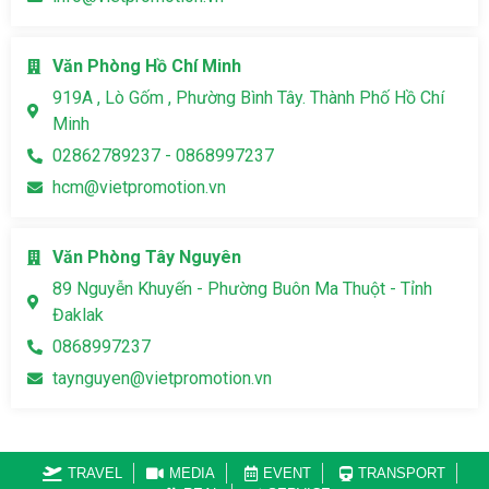
Văn Phòng Hồ Chí Minh
919A , Lò Gốm , Phường Bình Tây. Thành Phố Hồ Chí
Minh
02862789237 - 0868997237
hcm@vietpromotion.vn
Văn Phòng Tây Nguyên
89 Nguyễn Khuyến - Phường Buôn Ma Thuột - Tỉnh
Đaklak
0868997237
taynguyen@vietpromotion.vn
TRAVEL
MEDIA
EVENT
TRANSPORT