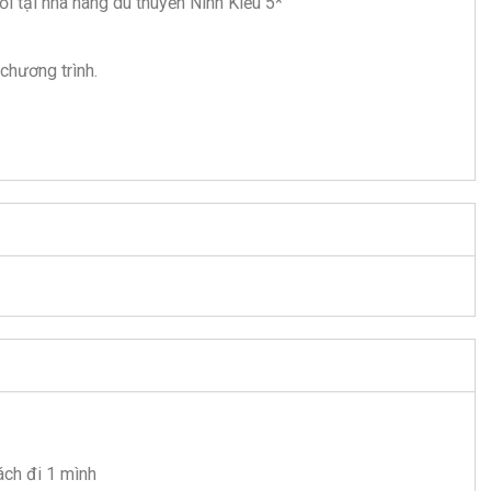
ối tại nhà hàng
du thuyền Ninh Kiều 5*
chương trình.
ách đi 1 mình