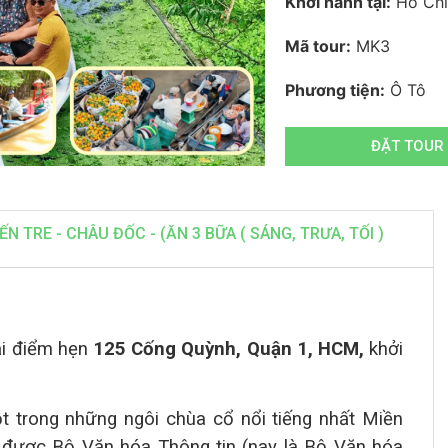
Khởi hành tại:
Hồ Chí
Mã tour:
MK3
Phương tiện:
Ô Tô
ĐẶT TOUR
ẾN TRE - CHÂU ĐỐC - (ĂN 3 BỮA ( SÁNG, TRƯA, TỐI )
ại điểm hẹn
125 Cống Quỳnh, Quận 1, HCM,
khởi
t trong những
ngôi chùa cổ nổi tiếng nhất Miền
được Bộ Văn hóa Thông tin (nay là Bộ Văn hóa