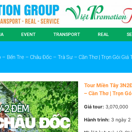
IA
EVENT
TRANSPORT
REAL
SE
– Bến Tre – Châu Đốc – Trà Sư – Cần Thơ | Trọn Gói Giá 
Tour Miền Tây 3N2Đ
– Cần Thơ | Trọn Gó
Giá tour:
3,070,000
Hành trình:
3 ngày 2