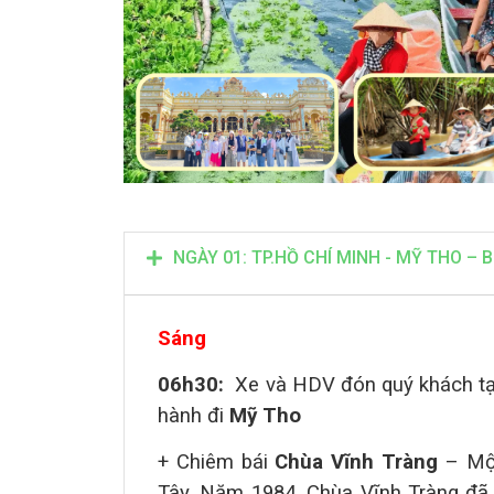
NGÀY 01: TP.HỒ CHÍ MINH - MỸ THO – B
Sáng
06h30:
Xe và HDV đón quý khách t
hành đi
Mỹ Tho
+ Chiêm bái
Chùa Vĩnh Tràng
–
Mộ
Tây.
Năm 1984, Chùa Vĩnh Tràng đã 