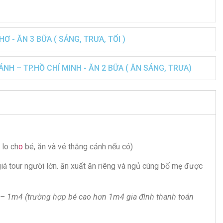
Ơ - ĂN 3 BỮA ( SÁNG, TRƯA, TỐI )
NH – TP.HỒ CHÍ MINH - ĂN 2 BỮA ( ĂN SÁNG, TRƯA)
 lo ch
o
bé, ăn và vé thắng cảnh nếu có)
giá tour người lớn. ăn xuất ăn riêng và ngủ cùng bố mẹ được
– 1m4 (trường hợp bé cao hơn 1m4 gia đình thanh toán