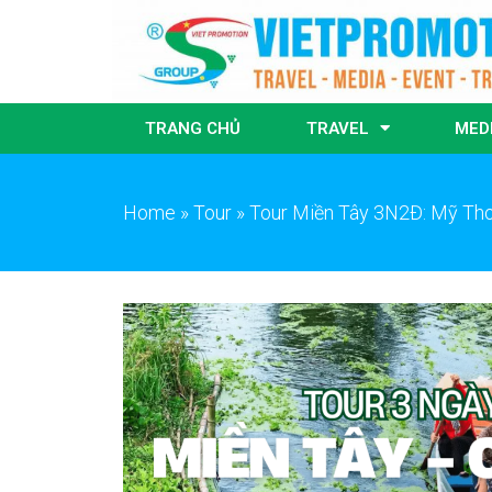
TRANG CHỦ
TRAVEL
MED
Home
»
Tour
»
Tour Miền Tây 3N2Đ: Mỹ Tho 