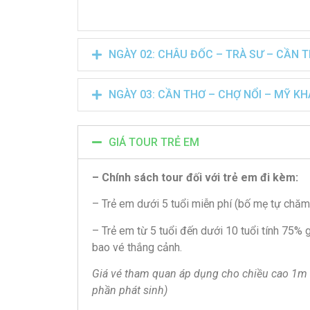
NGÀY 02: CHÂU ĐỐC – TRÀ SƯ – CẦN TH
NGÀY 03: CẦN THƠ – CHỢ NỔI – MỸ KHÁ
GIÁ TOUR TRẺ EM
– Chính sách tour đối với trẻ em đi kèm:
– Trẻ em dưới 5 tuổi miễn phí (bố mẹ tự chăm
– Trẻ em từ 5 tuổi đến dưới 10 tuổi tính 75% 
bao vé thắng cảnh.
Giá vé tham quan áp dụng cho chiều cao 1m 
phần phát sinh)