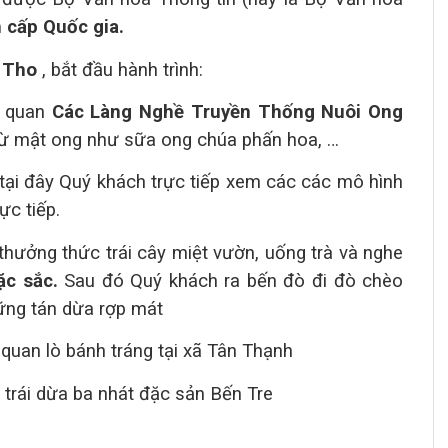
h cấp Quốc gia.
ỹ Tho
, bắt đầu hành trình:
m quan
Các Làng Nghề Truyền Thống Nuôi Ong
ừ mật ong như sữa ong chúa phấn hoa, …
 tại đây Quý khách trực tiếp xem các các mô hình
ực tiếp.
thưởng thức trái cây miệt vườn, uống trà và nghe
ặc sắc
.
Sau đó Quý khách ra bến đò đi đò chèo
hững tán dừa rợp mát
 quan lò bánh tráng tại
xã Tân Thạnh
 trái dừa ba nhát đặc sản Bến Tre