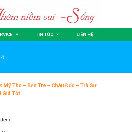
RVICE
TIN TỨC
LIÊN HỆ
Tốt
: Mỹ Tho – Bến Tre – Châu Đốc – Trà Sư
i Giá Tốt
 đêm