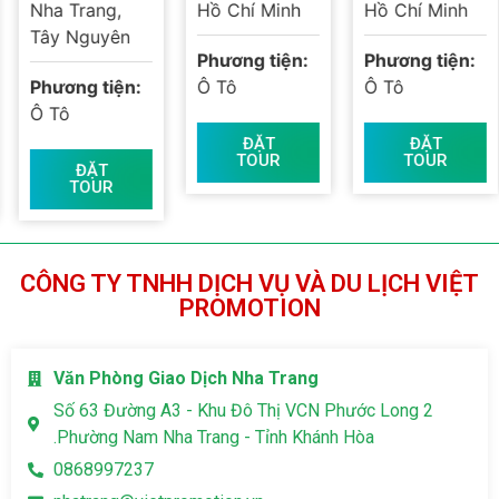
Nha Trang,
Hồ Chí Minh
Hồ Chí Minh
Tây Nguyên
Phương tiện:
Phương tiện:
Phương tiện:
Ô Tô
Ô Tô
Ô Tô
ĐẶT
ĐẶT
TOUR
TOUR
ĐẶT
TOUR
CÔNG TY TNHH DỊCH VỤ VÀ DU LỊCH VIỆT
PROMOTION
Văn Phòng Giao Dịch Nha Trang
Số 63 Đường A3 - Khu Đô Thị VCN Phước Long 2
.Phường Nam Nha Trang - Tỉnh Khánh Hòa
0868997237