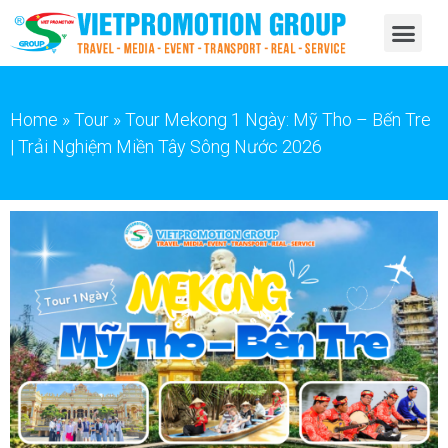
Home
»
Tour
»
Tour Mekong 1 Ngày: Mỹ Tho – Bến Tre
| Trải Nghiệm Miền Tây Sông Nước 2026