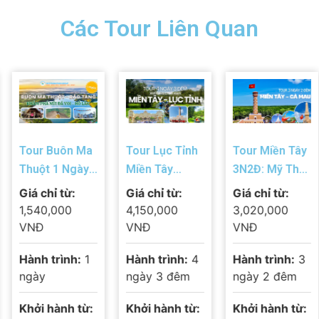
Các Tour Liên Quan
Tour Buôn Ma
Tour Lục Tỉnh
Tour Miền Tây
Thuột 1 Ngày:
Miền Tây
3N2Đ: Mỹ Tho
Bảo Tàng Thế
4N3Đ: Mỹ Tho
– Cần Thơ –
Giá chỉ từ:
Giá chỉ từ:
Giá chỉ từ:
Giới Cà Phê –
– Châu Đốc –
Cà Mau – Đất
1,540,000
4,150,000
3,020,000
Núi Đá Voi –
Cần Thơ – Cà
Mũi – Bạc Liêu
VNĐ
VNĐ
VNĐ
Hồ Lăk 2026
Mau – Bạc
– Sóc Trăng
Hành trình:
1
Hành trình:
4
Hành trình:
3
Liêu – Sóc
ngày
ngày 3 đêm
ngày 2 đêm
Trăng
Khởi hành từ:
Khởi hành từ:
Khởi hành từ: