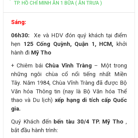
TP. HỒ CHÍ MINH ĂN 1 BỮA ( ĂN TRƯA )
Sáng:
06h30:
Xe và HDV đón quý khách tại điểm
hẹn
125 Cống Quỳnh, Quận 1, HCM,
khởi
hành đi
Mỹ Tho
+ Chiêm bái
Chùa Vĩnh Tràng
–
Một trong
những
ngôi chùa cổ nổi tiếng nhất Miền
Tây.
Năm 1984, Chùa Vĩnh Tràng đã được Bộ
Văn hóa Thông tin (nay là Bộ Văn hóa Thể
thao và Du lịch)
xếp hạng di tích cấp Quốc
gia.
Quý Khách đến
bến tàu 30/4 TP. Mỹ Tho
,
bắt đầu hành trình: