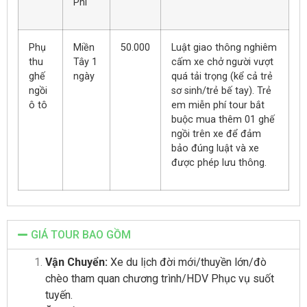
Phí
Phụ
Miền
50.000
Luật giao thông nghiêm
thu
Tây 1
cấm xe chở người vượt
ghế
ngày
quá tải trọng (kể cả trẻ
ngồi
sơ sinh/trẻ bế tay). Trẻ
ô tô
em miễn phí tour bắt
buộc mua thêm 01 ghế
ngồi trên xe để đảm
bảo đúng luật và xe
được phép lưu thông.
GIÁ TOUR BAO GỒM
Vận Chuyển:
Xe du lịch đời mới/thuyền lớn/đò
chèo tham quan chương trình/HDV Phục vụ suốt
tuyến.