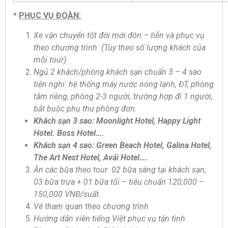
*
PHỤC VỤ ĐOÀN:
Xe vận chuyển tốt đời mới đón – tiễn và phục vụ
theo chương trình.
(
T
ùy theo số lượng khách của
mỗi tour)
Ngủ 2 khách/phòng khách sạn chuẩn 3 – 4 sao
tiện nghi: hệ thống máy nước nóng lạnh, ĐT, phòng
tắm riêng, phòng 2-3 người, trường hợp đi 1 người,
bắt buộc phụ thu phòng đơn.
Khách sạn 3 sao: Moonlight Hotel, Happy Light
Hotel. Boss Hotel….
Khách sạn 4 sao: Green Beach Hotel, Galina Hotel,
The Art Nest Hotel, Avải Hotel….
Ăn các bữa theo tour: 02 bữa sáng tại khách sạn,
03 bữa trưa + 01 bữa tối – tiêu chuẩn 1
2
0,000
–
150,000
VNĐ/suất.
Vé tham quan theo chương trình
Hướng dẫn viên tiếng Việt phục vụ tận tình.