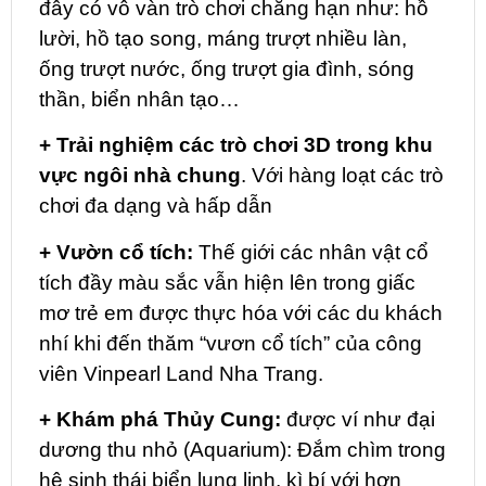
đây có vô vàn trò chơi chẳng hạn như: hồ
lười, hồ tạo song, máng trượt nhiều làn,
ống trượt nước, ống trượt gia đình, sóng
thần, biển nhân tạo…
+ Trải nghiệm các trò chơi 3D trong khu
vực ngôi nhà chung
. Với hàng loạt các trò
chơi đa dạng và hấp dẫn
+ Vườn cổ tích:
Thế giới các nhân vật cổ
tích đầy màu sắc vẫn hiện lên trong giấc
mơ trẻ em được thực hóa với các du khách
nhí khi đến thăm “vươn cổ tích” của công
viên Vinpearl Land Nha Trang.
+ Khám phá Thủy Cung:
được ví như đại
dương thu nhỏ (Aquarium): Đắm chìm trong
hệ sinh thái biển lung linh, kì bí với hơn