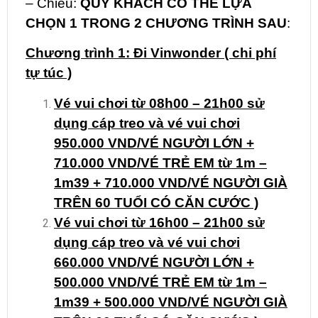
– Chiều:
QUÝ KHÁCH CÓ THỂ LỰA
CHỌN 1 TRONG 2 CHƯƠNG TRÌNH SAU
:
Chương trình 1: Đi Vinwonder ( chi phí
tự túc )
Vé vui chơi từ 08h00 – 21h00 sử
dụng cáp treo và vé vui chơi
950.000 VND/VÉ NGƯỜI LỚN +
710.000 VND/VÉ TRẺ EM từ 1m –
1m39 + 710.000 VND/VÉ NGƯỜI GIÀ
TRÊN 60 TUỔI CÓ CĂN CƯỚC )
Vé vui chơi từ 16h00 – 21h00 sử
dụng cáp treo và vé vui chơi
660.000 VND/VÉ NGƯỜI LỚN +
500.000 VND/VÉ TRẺ EM từ 1m –
1m39 + 500.000 VND/VÉ NGƯỜI GIÀ