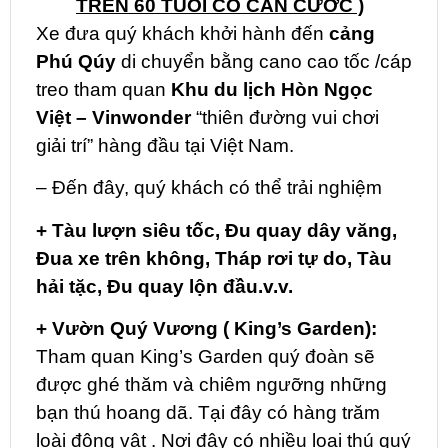
TRÊN 60 TUỔI CÓ CĂN CƯỚC )
Xe đưa quý khách khởi hành đến
cảng
Phú Qúy
di chuyển bằng cano cao tốc /cáp
treo tham quan
Khu du lịch
Hòn Ngọc
Việt – Vinwonder
“thiên đường vui chơi
giải trí” hàng đầu tại Việt Nam.
– Đến đây, quý khách có thể trải nghiệm
+
Tàu lượn siêu tốc, Đu quay dây văng,
Đua xe trên không, Tháp rơi tự do, Tàu
hải tặc, Đu quay lộn đầu.v.v.
+
Vườn Quý Vương ( King’s Garden):
Tham quan King’s Garden quý đoàn sẽ
được ghé thăm và chiêm ngưỡng những
bạn thú hoang dã. Tại đây có hàng trăm
loài động vật . Nơi đây có nhiều loại thú quý