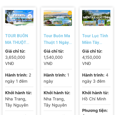
TOUR BUÔN
Tour Buôn Ma
Tour Lục Tỉnh
MA THUỘT
Thuột 1 Ngày:
Miền Tây
2N1Đ – KHÁM
Bảo Tàng Thế
4N3Đ: Mỹ Tho
Giá chỉ từ:
Giá chỉ từ:
Giá chỉ từ:
PHÁ THỦ PHỦ
Giới Cà Phê –
– Châu Đốc –
3,650,000
1,540,000
4,150,000
CÀ PHÊ ĐẠI
Núi Đá Voi –
Cần Thơ – Cà
VNĐ
VNĐ
VNĐ
NGÀN TÂY
Hồ Lăk 2026
Mau – Bạc
Hành trình:
2
Hành trình:
1
Hành trình:
4
NGUYÊN
Liêu – Sóc
ngày 1 đêm
ngày
ngày 3 đêm
Trăng
Khởi hành từ:
Khởi hành từ:
Khởi hành từ:
Nha Trang,
Nha Trang,
Hồ Chí Minh
Tây Nguyên
Tây Nguyên
Phương tiện: