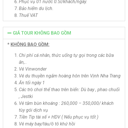
Phục vụ 01 nước 0.5l/khách/ngày.
Bảo hiểm du lịch.
Thuế VAT
GIÁ TOUR KHÔNG BAO GỒM
*
KHÔNG BAO GỒM:
Chi phí cá nhân, thức uống tự gọi trong các bữa
ăn,..
Vé Vinwonder
Vé du thuyền ngắm hoàng hôn trên Vịnh Nha Trang
Ăn tối ngày 1
Các trò chơi thể thao trên biển: Dù bay , phao chuối
, Jestki
Vé tắm bùn khoáng : 260,000 – 350,000/ khách
tùy gói dịch vụ
Tiền Tip tài xế + HDV ( Nếu phục vụ tốt )
Vé máy bay/tàu/ô tô khứ hồi