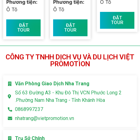
Phương tiện:
Phương tiện:
Ô Tô
Ô Tô
Ô Tô
ĐẶT
TOUR
ĐẶT
ĐẶT
TOUR
TOUR
CÔNG TY TNHH DỊCH VỤ VÀ DU LỊCH VIỆT
PROMOTION
Văn Phòng Giao Dịch Nha Trang
Số 63 Đường A3 - Khu Đô Thị VCN Phước Long 2
.Phường Nam Nha Trang - Tỉnh Khánh Hòa
0868997237
nhatrang@vietpromotion.vn
Trụ Sở Chính