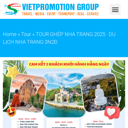
Home
»
Tour
»
TOUR GHÉP NHA TRANG 2025 : DU
LỊCH NHA TRANG 3N2Đ