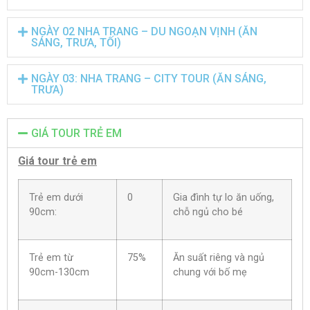
NGÀY 02 NHA TRANG – DU NGOẠN VỊNH (ĂN
SÁNG, TRƯA, TỐI)
NGÀY 03: NHA TRANG – CITY TOUR (ĂN SÁNG,
TRƯA)
GIÁ TOUR TRẺ EM
Giá tour trẻ em
Trẻ em dưới
0
Gia đình tự lo ăn uống,
90cm:
chỗ ngủ cho bé
Trẻ em từ
75%
Ăn suất riêng và ngủ
90cm-130cm
chung với bố mẹ