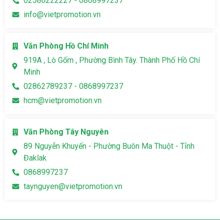
02586222227 - 0868997237
info@vietpromotion.vn
Văn Phòng Hồ Chí Minh
919A , Lò Gốm , Phường Bình Tây. Thành Phố Hồ Chí
Minh
02862789237 - 0868997237
hcm@vietpromotion.vn
Văn Phòng Tây Nguyên
89 Nguyễn Khuyến - Phường Buôn Ma Thuột - Tỉnh
Đaklak
0868997237
taynguyen@vietpromotion.vn