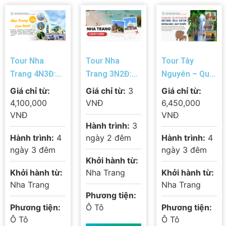
Tour Nha
Tour Nha
Tour Tây
Trang 4N3Đ:
Trang 3N2Đ:
Nguyên – Quy
Biển –
Biển Vàng Cát
Nhơn 4N3Đ:
Giá chỉ từ:
Giá chỉ từ:
3
Giá chỉ từ:
VinWonders –
Trắng – Tắm
Nha Trang –
4,100,000
VNĐ
6,450,000
Tắm Bùn –
Bùn Khoáng &
Gia Lai – Kon
VNĐ
VNĐ
Hành trình:
3
Vĩnh Hy – Hòn
Đi Đảo Trọn
Tum – Măng
Hành trình:
4
ngày 2 đêm
Hành trình:
4
Bà | Lịch Trình
Gói 2026
Đen – Biển
ngày 3 đêm
ngày 3 đêm
Trọn Gói 2026
Xanh Miền
Khởi hành từ:
Trung
Khởi hành từ:
Nha Trang
Khởi hành từ:
Nha Trang
Nha Trang
Phương tiện:
Phương tiện:
Ô Tô
Phương tiện:
Ô Tô
Ô Tô