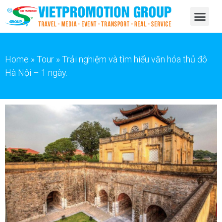
Home
»
Tour
»
Trải nghiệm và tìm hiểu văn hóa thủ đô
Hà Nội – 1 ngày.