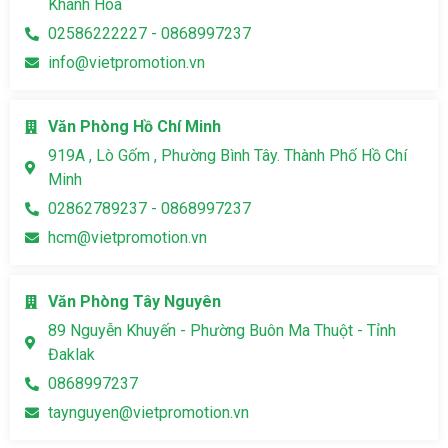
Khánh Hòa
02586222227 - 0868997237
info@vietpromotion.vn
Văn Phòng Hồ Chí Minh
919A , Lò Gốm , Phường Bình Tây. Thành Phố Hồ Chí
Minh
02862789237 - 0868997237
hcm@vietpromotion.vn
Văn Phòng Tây Nguyên
89 Nguyễn Khuyến - Phường Buôn Ma Thuột - Tỉnh
Đaklak
0868997237
taynguyen@vietpromotion.vn