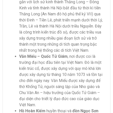
gắn với lịch sử kinh thành Thăng Long – Đông
Kinh và tỉnh thành Hà Nội bắt đầu từ thời kì tiền
Thăng Long (An Nam đô hộ phủ thế kỷ VII) qua
thời Đinh – Tiền Lê, phát triển mạnh dưới thời Lý,
Trần, Lê và thành Hà Nội dưới triều Nguyễn. Đây
là công trình kiến trúc đồ sộ, được các triều vua
xây dựng trong nhiều giai đoạn lịch sử và trở
thành một trong những di tích quan trọng bậc
nhất trong hệ thống các di tích Việt Nam.
Văn Miếu – Quốc Tử Giám
, nơi được coi là
trường đại học đầu tiên tại Việt Nam. Đó là một
kiến trúc cổ, được xây dựng với quy mô khá lớn
được xây dựng từ tháng 10 năm 1073 và tồn tại
cho đến ngày nay. Văn Miếu được xây dựng để
thờ Khổng Tử, người sáng lập của Nho giáo và
Chu Văn An – hiệu trưởng của Quốc Tử Giám –
đại diện cho triết lý đạo đức cao của giáo dục
Việt Nam.
Hồ Hoàn Kiếm
huyền thoại và
đền Ngọc Sơn