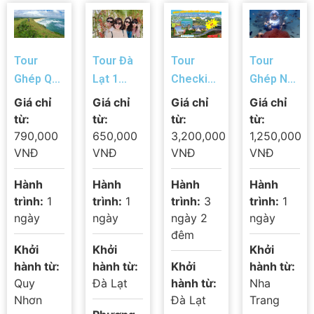
Tour
Tour Đà
Tour
Tour
Ghép Quy
Lạt 1
Checkin
Ghép Nha
Nhơn –
Ngày :
Nam Tây
Trang
Giá chỉ
Giá chỉ
Giá chỉ
Giá chỉ
Phú Yên:
Khám
Nguyên :
Hàng
từ:
từ:
từ:
từ:
MẰNG
Phá Đà
Đà Lạt –
Ngày: Đi
790,000
650,000
3,200,000
1,250,000
LĂNG –
Lạt Ngàn
Tà Đùng
Bộ Dưới
VNĐ
VNĐ
VNĐ
VNĐ
GHỀNH
Hoa
– Buôn
Đại
Hành
Hành
Hành
Hành
ĐÁ ĐĨA –
Ma Thuột
Dương –
trình:
1
trình:
1
trình:
3
trình:
1
ĐẦM Ô
Khám
ngày
ngày
ngày 2
ngày
LOAN –
Phá Vịnh
đêm
CHÙA
Nha
Khởi
Khởi
Khởi
THANH
Trang
hành từ:
hành từ:
Khởi
hành từ:
LƯƠNG ”
Quy
Đà Lạt
hành từ:
Nha
Nhơn
Đà Lạt
Trang