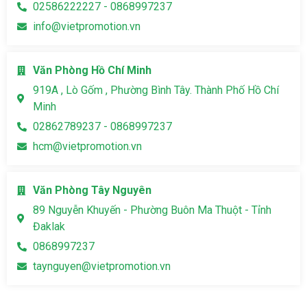
02586222227 - 0868997237
info@vietpromotion.vn
Văn Phòng Hồ Chí Minh
919A , Lò Gốm , Phường Bình Tây. Thành Phố Hồ Chí
Minh
02862789237 - 0868997237
hcm@vietpromotion.vn
Văn Phòng Tây Nguyên
89 Nguyễn Khuyến - Phường Buôn Ma Thuột - Tỉnh
Đaklak
0868997237
taynguyen@vietpromotion.vn