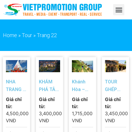
Home
»
Tour
»
Trang 22
NHA
KHÁM
Khánh
TOUR
TRANG –
PHÁ TÂY
Hòa –
GHÉP
DU
NGUYÊN
Quy
HÀNH
Giá chỉ
Giá chỉ
Giá chỉ
Giá chỉ
NGOẠN
HUYỀN
Nhơn: Kỳ
TRÌNH DI
từ:
từ:
từ:
từ:
MIỀN TÂY
THOẠI :
Co – Eo
SẢN : ĐÀ
4,500,000
3,400,000
1,715,000
3,450,000
SÔNG
NHA
Gió
NẴNG –
VNĐ
VNĐ
VNĐ
VNĐ
NƯỚC
TRANG –
SƠN TRÀ