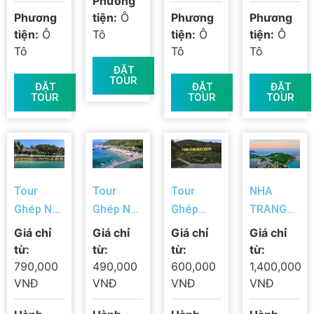
Phương
Phương
tiện:
Ô
Phương
Phương
tiện:
Ô
Tô
tiện:
Ô
tiện:
Ô
Tô
Tô
Tô
ĐẶT
TOUR
ĐẶT
ĐẶT
ĐẶT
TOUR
TOUR
TOUR
Tour
Tour
Tour
NHA
Ghép Nha
Ghép Nha
Ghép
TRANG
Trang
Trang
Hàng
BIỂN
Giá chỉ
Giá chỉ
Giá chỉ
Giá chỉ
Hàng
Hàng
Ngày Nha
VÀNG ”
từ:
từ:
từ:
từ:
Ngày:
Ngày: Du
Trang:
QUỐC
790,000
490,000
600,000
1,400,000
Hòn Mun
Ngoạn
Tắm Bùn
ĐẢO TÔM
VNĐ
VNĐ
VNĐ
VNĐ
–
Đảo: Hòn
Vip Hòn
HÙM