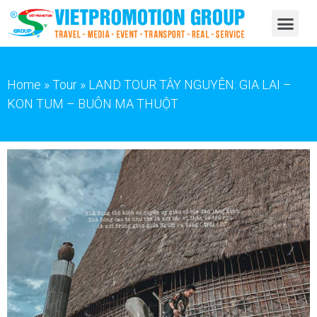
Home
»
Tour
»
LAND TOUR TÂY NGUYÊN: GIA LAI –
KON TUM – BUÔN MA THUỘT