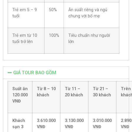
Trẻ em 5 – 9
50%
Ăn suất riêng và ngủ
tuổi
chung với bố mẹ
Trẻ em từ 10
100%
Tiêu chuẩn như người
tuổi trở lên
lớn
GIÁ TOUR BAO GỒM
Suất ăn
Từ 8 – 10
Từ 11 –
Từ 21 –
Trên
120.000
khách
20 khách
30 khách
khác
VNĐ
Khách
3.610.000
3.130.000
3.010.000
2.890
sạn 3
VNĐ
VNĐ
VNĐ
VNĐ