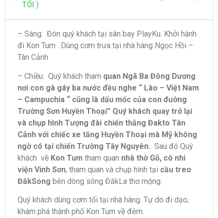
TỐI )
– Sáng: Đón quý khách tại sân bay PlayKu. Khởi hành
đi Kon Tum . Dùng cơm trưa tại nhà hàng Ngọc Hồi –
Tân Cảnh
– Chiều: Quý khách tham
quan Ngã Ba Đông Dương
nơi con gà gáy ba nước đều nghe “ Lào – Việt Nam
– Campuchia “ cũng là dấu mốc của con đường
Trường Sơn Huyền Thoại” Quý khách quay trở lại
và chụp hình Tượng đài chiến thắng Đakto Tân
Cảnh với chiếc xe tăng Huyền Thoại mà Mỹ không
ngờ có tại chiến Trường Tây Nguyên.
Sau đó Quý
khách về
Kon Tum
tham quan
nhà thờ Gỗ, cô nhi
viện Vinh Sơn
, tham quan và chụp hình tại
cầu treo
ĐăkSong
bên dòng sông ĐăkLa thơ mộng.
Quý khách dùng cơm tối tại nhà hàng. Tự do đi dạo,
khám phá thành phố Kon Tum về đêm.