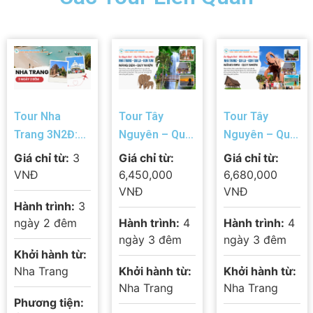
Tour Nha
Tour Tây
Tour Tây
Trang 3N2Đ:
Nguyên – Quy
Nguyên – Quy
Biển Vàng Cát
Nhơn 4N3Đ:
Nhơn 4N3Đ:
Giá chỉ từ:
3
Giá chỉ từ:
Giá chỉ từ:
Trắng – Tắm
Nha Trang –
Nha Trang –
VNĐ
6,450,000
6,680,000
Bùn Khoáng &
Gia Lai – Kon
Gia Lai – Kon
VNĐ
VNĐ
Hành trình:
3
Đi Đảo Trọn
Tum – Măng
Tum – Măng
ngày 2 đêm
Hành trình:
4
Hành trình:
4
Gói 2026
Đen – Biển
Đen – Eo Gió –
ngày 3 đêm
ngày 3 đêm
Xanh Miền
Kỳ Co
Khởi hành từ:
Trung
Nha Trang
Khởi hành từ:
Khởi hành từ:
Nha Trang
Nha Trang
Phương tiện: