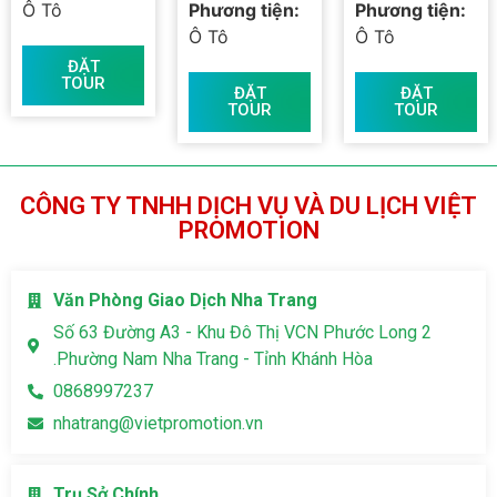
Ô Tô
Phương tiện:
Phương tiện:
Ô Tô
Ô Tô
ĐẶT
TOUR
ĐẶT
ĐẶT
TOUR
TOUR
CÔNG TY TNHH DỊCH VỤ VÀ DU LỊCH VIỆT
PROMOTION
Văn Phòng Giao Dịch Nha Trang
Số 63 Đường A3 - Khu Đô Thị VCN Phước Long 2
.Phường Nam Nha Trang - Tỉnh Khánh Hòa
0868997237
nhatrang@vietpromotion.vn
Trụ Sở Chính