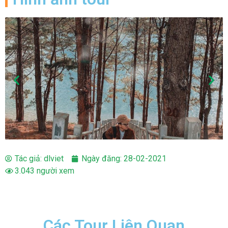
Tác giả:
dlviet
Ngày đăng:
28-02-2021
3.043 người xem
Các Tour Liên Quan