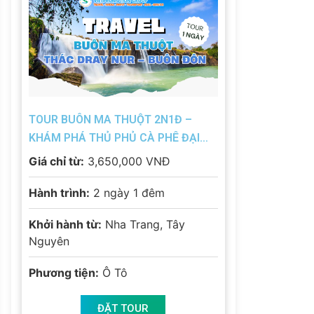
TOUR BUÔN MA THUỘT 2N1Đ –
KHÁM PHÁ THỦ PHỦ CÀ PHÊ ĐẠI
NGÀN TÂY NGUYÊN
Giá chỉ từ:
3,650,000 VNĐ
Hành trình:
2 ngày 1 đêm
Khởi hành từ:
Nha Trang, Tây
Nguyên
Phương tiện:
Ô Tô
ĐẶT TOUR