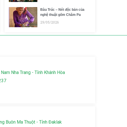
Bàu Trúc – Nét độc bản của
nghệ thuật gốm Chăm Pa
29/05/2026
 Nam Nha Trang - Tỉnh Khánh Hòa
237
g Buôn Ma Thuột - Tỉnh Đaklak