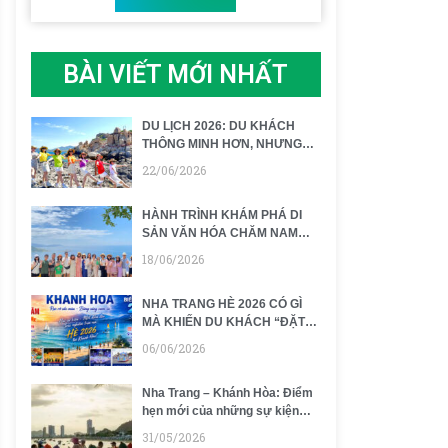
BÀI VIẾT MỚI NHẤT
DU LỊCH 2026: DU KHÁCH
THÔNG MINH HƠN, NHƯNG
ĐỪNG ĐỂ CHUYẾN ĐI CHỈ
22/06/2026
CÒN LÀ CHECK-IN VÀ ĂN
NGỦ
HÀNH TRÌNH KHÁM PHÁ DI
SẢN VĂN HÓA CHĂM NAM
KHÁNH HÒA – SỨC HÚT TỪ
18/06/2026
MIỀN ĐẤT CỦA NHỮNG GIÁ
TRỊ NGÀN NĂM
NHA TRANG HÈ 2026 CÓ GÌ
MÀ KHIẾN DU KHÁCH “ĐẶT
TOUR NGAY” NGAY TỪ LẦN
06/06/2026
ĐẦU NGHE TỚI?
Nha Trang – Khánh Hòa: Điểm
hẹn mới của những sự kiện
đỉnh cao châu Á
31/05/2026