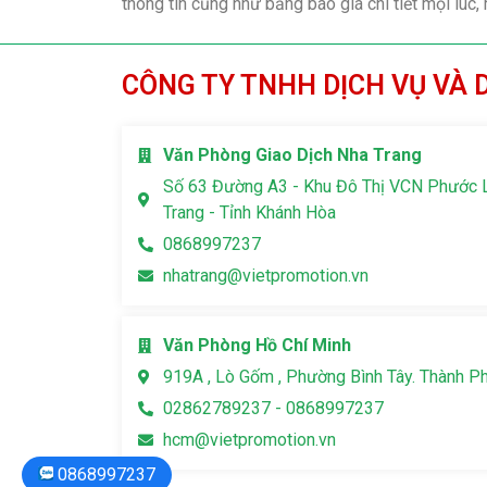
thông tin cũng như bảng báo giá chi tiết mọi lúc,
CÔNG TY TNHH DỊCH VỤ VÀ 
Văn Phòng Giao Dịch Nha Trang
Số 63 Đường A3 - Khu Đô Thị VCN Phước 
Trang - Tỉnh Khánh Hòa
0868997237
nhatrang@vietpromotion.vn
Văn Phòng Hồ Chí Minh
919A , Lò Gốm , Phường Bình Tây. Thành P
02862789237 - 0868997237
hcm@vietpromotion.vn
0868997237