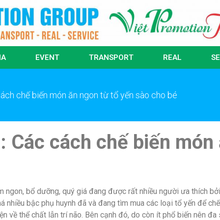
IA
EVENT
TRANSPORT
REAL
SE
ách chế biến món ăn ngon từ tổ yến sào cho bé
: Các cách chế biến món 
m ngon, bổ dưỡng, quý giá đang được rất nhiều người ưa thích bở
khá nhiều bậc phụ huynh đã và đang tìm mua các loại tổ yến để ch
iện về thể chất lẫn trí não. Bên cạnh đó, do còn ít phổ biến nên 