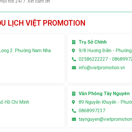
 mọi nơi 24/7. Xin cảm ơn
DU LỊCH VIỆT PROMOTION
Trụ Sở Chính
Long 2 .Phường Nam Nha
9/8 Hương Điền - Phường
02586222227 - 0868997
info@vietpromotion.vn
Văn Phòng Tây Nguyên
hố Hồ Chí Minh
89 Nguyễn Khuyến - Phườn
0868997237
taynguyen@vietpromotion