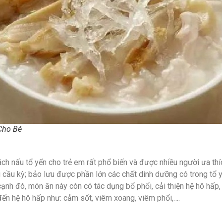
Cho Bé
ch nấu tổ yến cho trẻ em rất phổ biến và được nhiều người ưa th
 cầu kỳ; bảo lưu được phần lớn các chất dinh dưỡng có trong tổ yế
 cạnh đó, món ăn này còn có tác dụng bổ phổi, cải thiện hệ hô hấp
đến hệ hô hấp như: cảm sốt, viêm xoang, viêm phổi,….