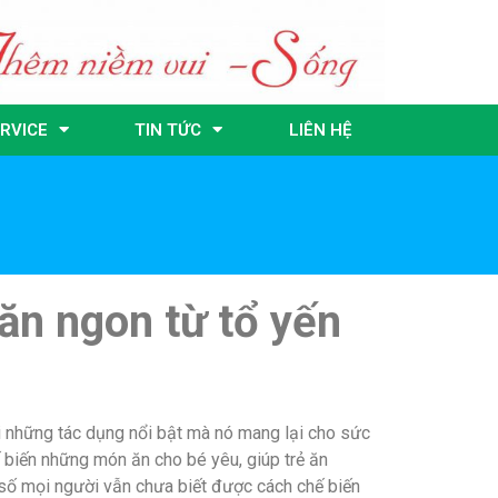
RVICE
TIN TỨC
LIÊN HỆ
ăn ngon từ tổ yến
i những tác dụng nổi bật mà nó mang lại cho sức
ế biến những món ăn cho bé yêu, giúp trẻ ăn
đa số mọi người vẫn chưa biết được cách chế biến