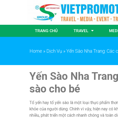
TRANG CHỦ
TRAVEL
MED
Home
»
Dịch Vụ
»
Yến Sào Nha Trang: Các c
Yến Sào Nha Trang
sào cho bé
Tổ yến hay tổ yến sào là một loại thực phẩm thơ
khỏe của người dùng. Chính vì vậy, hiện nay có 
nhiều, phát triển một cách nhanh chóng và toàn d