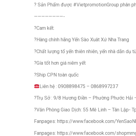
? Sản Phẩm được #VietpromotionGroup phân phố
————————-
?Cam kết:
?Hàng chính hãng Yến Sào Xuât Xứ Nha Trang
?Chất lượng tổ yến thiên nhiên, yến nhà dẫn dụ từ
?Gía tốt hơn giá niêm yết
?Ship CPN toàn quốc
Liên hệ : 0908898475 – 0868997237
?Trụ Sở : 9/8 Hương Điền – Phường Phước Hải –
?Văn Phòng Giao Dịch: 55 Mê Linh – Tân Lập- Tp
Fanpages: https://www.facebook.com/YenSaoN
Fanpages: https://www.facebook.com/shopmr