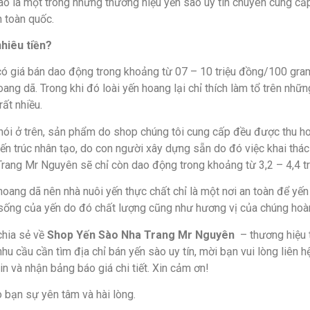
hào là một trong những thương hiệu yến sào uy tín chuyên cung cấp
n toàn quốc.
hiêu ti
ề
n?
 có giá bán dao động trong khoảng từ 07 – 10 triệu đồng/100 gram.
ang dã. Trong khi đó loài yến hoang lại chỉ thích làm tổ trên nh
rất nhiều.
nói ở trên, sản phẩm do shop chúng tôi cung cấp đều được thu ho
iến trúc nhân tạo, do con người xây dựng sẵn do đó việc khai thác
 Trang Mr Nguyên sẽ chỉ còn dao động trong khoảng từ 3,2 – 4,4 
hoang dã nên nhà nuôi yến thực chất chỉ là một nơi an toàn để yến
i sống của yến do đó chất lượng cũng như hương vị của chúng hoàn
chia sẻ về
Shop Yến Sào Nha Trang Mr Nguyên
– thương hiệu t
hu cầu cần tìm địa chỉ bán yến sào uy tín, mời bạn vui lòng liên h
 và nhận bảng báo giá chi tiết. Xin cảm ơn!
bạn sự yên tâm và hài lòng.