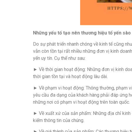
Nh
ữ
ng y
ế
u t
ố
t
ạ
o nên th
ươ
ng hi
ệ
u t
ổ
y
ế
n sào 
Do sự phát triển nhanh chóng về kinh tế cũng như
vẫn còn tồn tại rất nhiều những đơn vị kinh doan
yến uy tín. Cụ thể như sau:
► Về thời gian hoạt động: Những đơn vị kinh do
thời gian tồn tại và hoạt động lâu dài.
► Về phạm vi hoạt động: Thông thường, phạm vi 
yêu cầu đa dạng của khách hàng phải đáp ứng hơ
những nơi có phạm vi hoạt động trên toàn quốc.
► Về xuất xứ của sản phẩm: Những địa chỉ kinh d
kiếm thông tin của chúng.
► Về giá thành của sản phẩm: Các thương hiệu tổ 