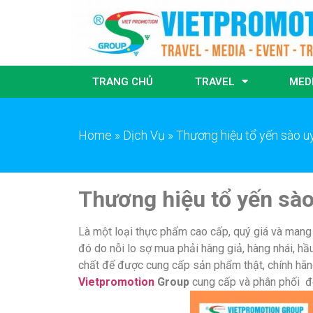
TRANG CHỦ
TRAVEL
MED
Home
»
Dịch Vụ
»
Thương hiệu tổ yến sào u
Th
ươ
ng hi
ệ
u t
ổ
y
ế
n sào
Là một loại thực phẩm cao cấp, quý giá và mang l
đó do nỗi lo sợ mua phải hàng giả, hàng nhái, h
chất để được cung cấp sản phẩm thật, chính hãn
Vietpromotion
Group
cung cấp và phân phối để