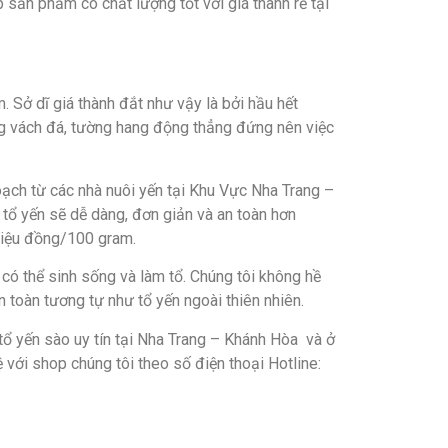
 sản phẩm có chất lượng tốt với giá thành rẻ tại
 Sở dĩ giá thành đắt như vậy là bởi hầu hết
ững vách đá, tường hang động thẳng đứng nên việc
ạch từ các nhà nuôi yến tại Khu Vực Nha Trang –
 tổ yến sẽ dễ dàng, đơn giản và an toàn hơn
triệu đồng/100 gram.
 có thể sinh sống và làm tổ. Chúng tôi không hề
 toàn tương tự như tổ yến ngoài thiên nhiên.
ổ yến sào uy tín tại Nha Trang – Khánh Hòa và ở
ệ với shop chúng tôi theo số điện thoại Hotline: