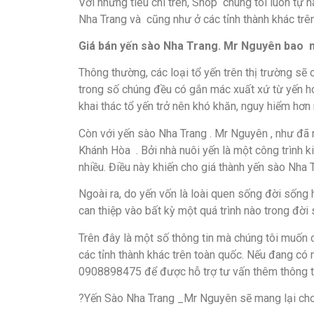
Với những tiêu chí trên, Shop chúng tôi luôn tự 
Nha Trang và cũng như ở các tỉnh thành khác trê
Giá bán y
ế
n sào Nha Trang. Mr Nguyên bao n
Thông thường, các loại tổ yến trên thị trường sẽ
trong số chúng đều có gắn mác xuất xứ từ yến ho
khai thác tổ yến trở nên khó khăn, nguy hiểm hơn 
Còn với yến sào Nha Trang . Mr Nguyên , như đã 
Khánh Hòa . Bởi nhà nuôi yến là một công trình k
nhiều. Điều này khiến cho giá thành yến sào Nha
Ngoài ra, do yến vốn là loài quen sống đời sống 
can thiệp vào bất kỳ một quá trình nào trong đờ
Trên đây là một số thông tin mà chúng tôi muốn 
các tỉnh thành khác trên toàn quốc. Nếu đang có n
0908898475 để được hỗ trợ tư vấn thêm thông tin
?Yến Sào Nha Trang _Mr Nguyên sẽ mang lại cho 