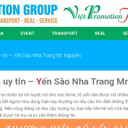
IA
EVENT
TRANSPORT
REAL
SE
y tín – Yến Sào Nha Trang Mr Nguyên.
 uy tín –
Y
ế
n Sào Nha Trang M
ại nhiều lợi ích tuyệt vời cho sức khỏe, tổ yến vẫn được rất nhi
ầu hết người tiêu dùng hiện nay thường có nhu cầu tìm đến những 
g. Nếu cũng đang có nhu cầu tương tự, bạn hãy liên hệ với cửa
 được hỗ trợ và tư vấn thêm thông tin.