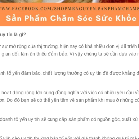
uy tín là gì?
 sự mở rộng của thị trường, hiện nay có khá nhiều đơn vị đã triển
h gian dối, làm ăn thiếu đảm bảo. Vì vậy chúng ta sẽ cần dựa vào
anh tổ yến đảm bảo, chất lượng thường có uy tín đã được khẳng 
hoạt động rộng lớn cũng đồng nghĩa với việc có nhiều yêu cầu về
n. Do đó bạn sẽ có thể yên tâm về sản phẩm khi mua ở những cửa 
oanh tổ yến uy tín sẽ cung cấp sản phẩm có nguồn gốc, xuất xứ r
yến sào uy tín thường bán tổ yến với giá thành không quá rẻ mà c