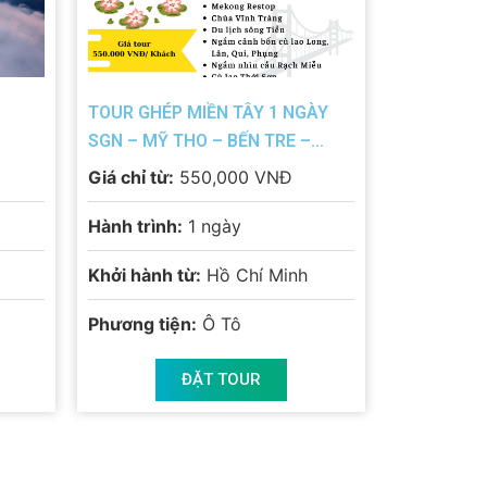
TOUR GHÉP MIỀN TÂY 1 NGÀY
SGN – MỸ THO – BẾN TRE –
VƯỜN BƯỞI – SGN
Giá chỉ từ:
550,000 VNĐ
Hành trình:
1 ngày
Khởi hành từ:
Hồ Chí Minh
Phương tiện:
Ô Tô
ĐẶT TOUR