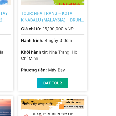
 TÂY
TOUR: NHA TRANG – KOTA
 2
KINABALU (MALAYSIA) – BRUNEI
– NHA TRANG
Giá chỉ từ:
16,190,000 VNĐ
Hành trình:
4 ngày 3 đêm
Hà
Khởi hành từ:
Nha Trang, Hồ
Chí Minh
Phương tiện:
Máy Bay
ĐẶT TOUR