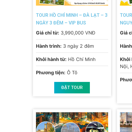
TOUR HỒ CHÍ MINH – ĐÀ LẠT – 3
TOUR
NGÀY 3 ĐÊM – VIP BUS
NGUY
ĐÊM
Giá chỉ từ:
3,990,000 VNĐ
Giá c
Hành trình:
3 ngày 2 đêm
Hành 
Khởi hành từ:
Hồ Chí Minh
Khởi 
Nội, 
Phương tiện:
Ô Tô
Phươ
ĐẶT TOUR