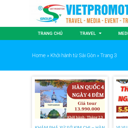
TRANG CHỦ
TRAVEL
MED
Home
»
Khởi hành từ Sài Gòn
»
Trang 3
KHÁM PHÁ XỨ SỞ KIM CHI – HÀN
VI VU