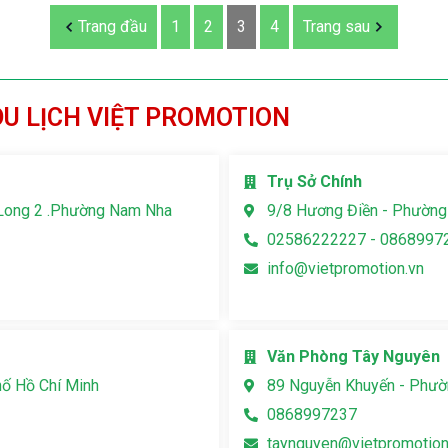
Trang đầu
1
2
3
4
Trang sau
DU LỊCH VIỆT PROMOTION
Trụ Sở Chính
Long 2 .Phường Nam Nha
9/8 Hương Điền - Phường
02586222227 - 0868997
info@vietpromotion.vn
Văn Phòng Tây Nguyên
hố Hồ Chí Minh
89 Nguyễn Khuyến - Phườn
0868997237
taynguyen@vietpromotion