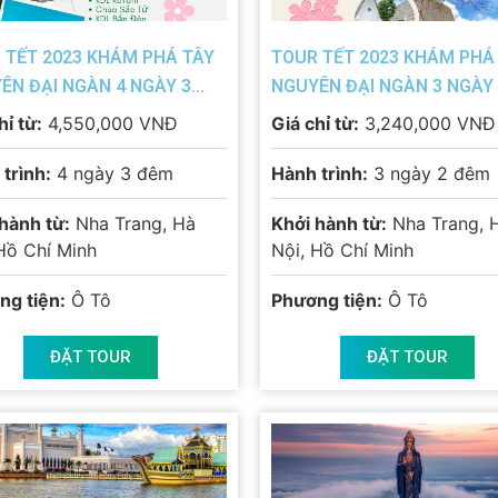
 TẾT 2023 KHÁM PHÁ TÂY
TOUR TẾT 2023 KHÁM PHÁ
ÊN ĐẠI NGÀN 4 NGÀY 3
NGUYÊN ĐẠI NGÀN 3 NGÀY
ĐÊM
hỉ từ:
4,550,000 VNĐ
Giá chỉ từ:
3,240,000 VNĐ
trình:
4 ngày 3 đêm
Hành trình:
3 ngày 2 đêm
hành từ:
Nha Trang, Hà
Khởi hành từ:
Nha Trang, 
Hồ Chí Minh
Nội, Hồ Chí Minh
ng tiện:
Ô Tô
Phương tiện:
Ô Tô
ĐẶT TOUR
ĐẶT TOUR