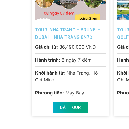
TOUR: NHA TRANG – BRUNEI –
TOUR
DUBAI – NHA TRANG 8N7Đ
GOLF
TRA
Giá chỉ từ:
36,490,000 VNĐ
Giá c
Hành trình:
8 ngày 7 đêm
Hành 
Khởi hành từ:
Nha Trang, Hồ
Khởi 
Chí Minh
Chí 
Phương tiện:
Máy Bay
Phươ
ĐẶT TOUR