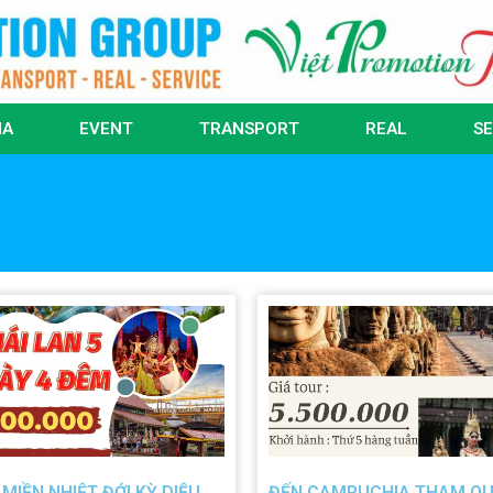
IA
EVENT
TRANSPORT
REAL
SE
 MIỀN NHIỆT ĐỚI KỲ DIỆU
ĐẾN CAMPUCHIA THAM Q