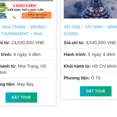
: NHA TRANG – BRUNEI –
SÀI GÒN – TÂY NINH – BÌNH
 TOURNAMENT – NHA
DƯƠNG
NG
hỉ từ:
24,590,000 VNĐ
Giá chỉ từ:
4,540,000 VNĐ
trình:
4 ngày 3 đêm
Hành trình:
5 ngày 4 đêm
hành từ:
Nha Trang, Hồ
Khởi hành từ:
Hồ Chí Minh
Minh
Phương tiện:
Ô Tô
ng tiện:
Máy Bay
ĐẶT TOUR
ĐẶT TOUR