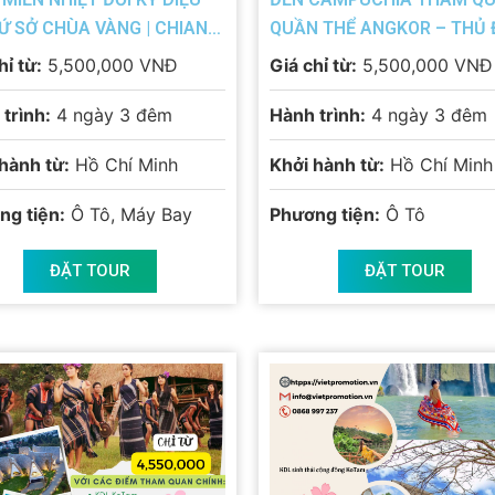
XỨ SỞ CHÙA VÀNG | CHIANG
QUẦN THỂ ANGKOR – THỦ 
– CHIANG RAI
PHNOMPENH
hỉ từ:
5,500,000 VNĐ
Giá chỉ từ:
5,500,000 VNĐ
trình:
4 ngày 3 đêm
Hành trình:
4 ngày 3 đêm
hành từ:
Hồ Chí Minh
Khởi hành từ:
Hồ Chí Minh
ng tiện:
Ô Tô, Máy Bay
Phương tiện:
Ô Tô
ĐẶT TOUR
ĐẶT TOUR